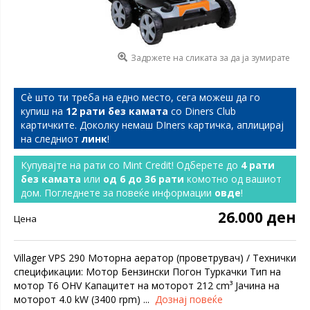
Задржете на сликата за да ја зумирате
Сѐ што ти треба на едно место, сега можеш да го
купиш на
12 рати без камата
со Diners Club
картичките. Доколку немаш DIners картичка, аплицирај
на следниот
линк
!
Купувајте на рати со Mint Credit! Одберете до
4 рати
без камата
или
од 6 до 36 рати
комотно од вашиот
дом. Погледнете за повеќе информации
овде
!
26.000 ден
Цена
Villager VPS 290 Моторна аератор (проветрувач) / Технички
спецификации: Мотор Бензински Погон Туркачки Тип на
мотор T6 OHV Капацитет на моторот 212 cm³ Јачина на
моторот 4.0 kW (3400 rpm) ...
Дознај повеќе