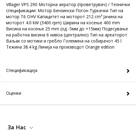
Villager VPS 290 Моторна аератор (проветрувач) / Технички
спецификации: Мотор Бензински Погон Туркачки Тип на
мотор T6 OHV Капацитет на моторот 212 cm³ Јачина на
моторот 4.0 kW (3400 rpm) Ширина на косење 400 mm
Висина на косење 25 mm (од -5мм до +15мм) Подесување
на работна висина 6 нивоа (централно) Тип на ареаторот
Ваљак со мотики и гребло Големина на собирачот 45 l
Тежина 38.4 kg Линија на производот Orange edition
Спецификација
Оценки
За Нас