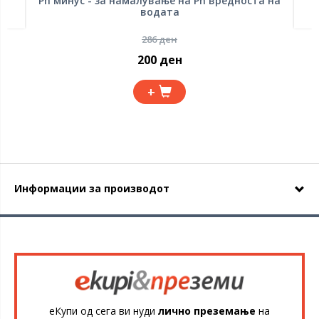
Ph минус - за намалување на Ph вредноста на
водата
286 ден
200 ден
+
Информации за производот
еКупи од сега ви нуди
лично преземање
на