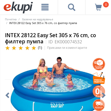
0
Почетна
Базени на надувување
INTEX 28122 Еasy Set 305 x 76 cm, со филтер пумпа
INTEX 28122 Еasy Set 305 x 76 cm, со
филтер пумпа
ID
EK000074532
(1)
Прикажи ги коментарите