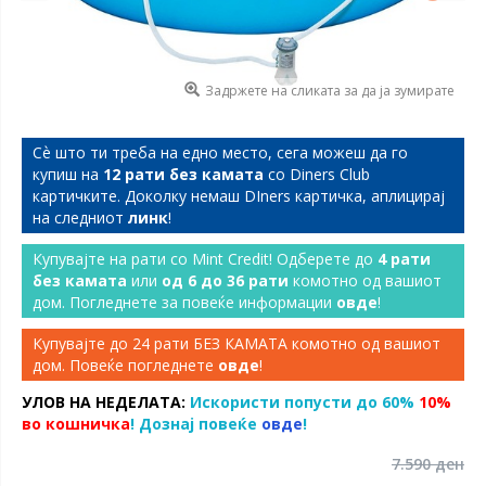
Задржете на сликата за да ја зумирате
Сѐ што ти треба на едно место, сега можеш да го
купиш на
12 рати без камата
со Diners Club
картичките. Доколку немаш DIners картичка, аплицирај
на следниот
линк
!
Купувајте на рати со Mint Credit! Одберете до
4 рати
без камата
или
од 6 до 36 рати
комотно од вашиот
дом. Погледнете за повеќе информации
овде
!
Купувајте до 24 рати БЕЗ КАМАТА комотно од вашиот
дом. Повеќе погледнете
овде
!
УЛОВ НА НЕДЕЛАТА:
Искористи попусти до 60%
10%
во кошничка
! Дознај повеќе
овде
!
7.590 ден