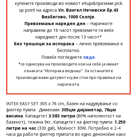
купените производи во новиот eKupi&преземи pick
up point на адреса
Ул. Вангел Нечевски бр.43
Визбегово, 1000 Скопје.
Превземање нареден ден
– Нарачките
направени до 16 часот превземете ги веќе
наредниот ден после 13 часот*
Без трошоци за испорака
– лично превземање е
бесплатно.
Повеќе погледнете
овде
.
*се однесува на производите кои на себе ја имаат
ознаката "Испорака веднаш". За останатите
производи важи датумот кој ви стои про правење на
нарачката.
INTEX ЕАSY SET 305 x 76 cm, базен на надувување со
филтер пумпа . Димензии:
305цм дијаметар, 76цм
висина
. Капацитет
3.583 литри
(80% наполентост на
базенот), тежина 9кг, Капацитет на филтер пумпа:
1.250
литри на час
(330 gal), Моќност 30W. Потребно е 2-4
часа да работи филтер пумпата во едно деноноќие како