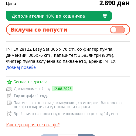
2.890 ден
Цена
Дополнителни 10% во кошничка
Вклучи со попусти
INTEX 28122 Еasy Set 305 x 76 cm, со филтер пумпа,
Димензии: 305x76 cm , Капацитет: 3.583литри (80%),
Филтер пумпа вклучена во паквањето, Бренд: INTEX.
Дознај повеќе
Бесплатна достава
Доставуваме веќе од
12.08.2026
Гаранција: 1 год.
Платете во готово на доставувачот, со интернет банкарство,
онлајн со картички еднократно и на рати
Враќањето на производот е возможно во рок од 14 дена
Како да нарачате онлајн?