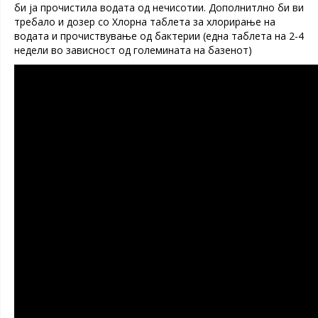
би ја прочистила водата од нечисотии. Дополнитлно би ви
требало и дозер со Хлорна таблета за хлорирање на
водата и прочиствување од бактерии (една таблета на 2-4
недели во зависност од големината на базенот)