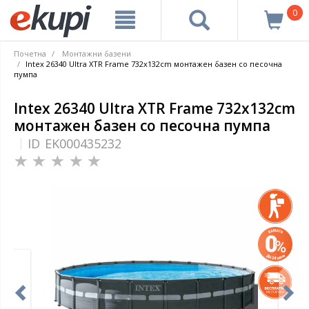
0
Почетна
Монтажни базени
Intex 26340 Ultra XTR Frame 732x132cm монтажен базен со песочна
пумпа
Intex 26340 Ultra XTR Frame 732x132cm
монтажен базен со песочна пумпа
ID
EK000435232