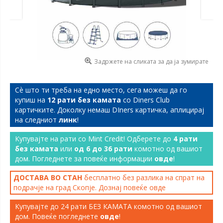
Задржете на сликата за да ја зумирате
Сѐ што ти треба на едно место, сега можеш да го
купиш на
12 рати без камата
со Diners Club
картичките. Доколку немаш DIners картичка, аплицирај
на следниот
линк
!
Купувајте на рати со Mint Credit! Одберете до
4 рати
без камата
или
од 6 до 36 рати
комотно од вашиот
дом. Погледнете за повеќе информации
овде
!
ДОСТАВА ВО СТАН
бесплатно без разлика на спрат на
подрачје на град Скопје. Дознај повеќе
овде
Купувајте до 24 рати БЕЗ КАМАТА комотно од вашиот
дом. Повеќе погледнете
овде
!