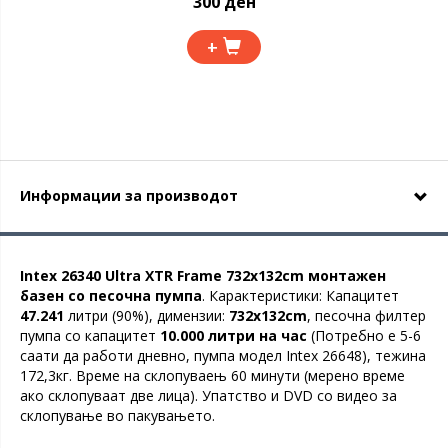
300 ден
+
Информации за производот
Intex 26340 Ultra XTR Frame 732x132cm монтажен
базен со песочна пумпа
. Карактеристики: Капацитет
47.241
литри (90%), димензии:
732x132cm
, песочна филтер
пумпа со капацитет
10.000 литри на час
(Потребно е 5-6
саати да работи дневно, пумпа модел Intex 26648), тежина
172,3кг. Време на склопуваењ 60 минути (мерено време
ако склопуваат две лица). Упатство и DVD со видео за
склопување во пакувањето.