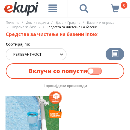
0
Почетна
Дом и градина
Двор и Градина
Базени и опрема
Опрема за базени
Средства за чистење на базени
Средства за чистење на базени Intex
Сортирај по:
Вклучи со попусти
1 пронајдени производи