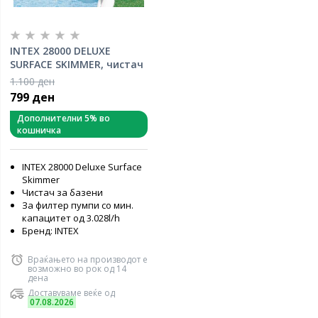
INTEX 28000 DELUXE
SURFACE SKIMMER, чистач
на површината на
1.100 ден
базените
799 ден
Дополнителни 5% во
кошничка
INTEX 28000 Deluxe Surface
Skimmer
Чистач за базени
За филтер пумпи со мин.
капацитет од 3.028l/h
Бренд: INTEX
Враќањето на производот е
возможно во рок од 14
дена
Доставуваме веќе од
07.08.2026