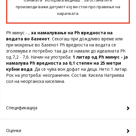
ознаката "Испорака веднаш". За останатите
производи важи датумот кој ви стои про правење на
нарачката.
Ph минус - ,
за намалување на Ph вредноста на
водата во базенот
. Секогаш при дождливо време или
при мокрење во базенот Ph вредноста на водата се
зголемува е потребно таа да се намали до идеалната Ph
од 7,2 - 7,6. Начин на употреба:
1 литар од Ph минус - ја
намалува Ph вредноста за 0,1 степен на 25 метри
кубни вода
. Да се чува вон дофат на деца. Нето 1 литар.
Рок на употреба: неограничен. Состав: Кисела Натриева
сол на неорганска киселина.
Спецификација
Оценки