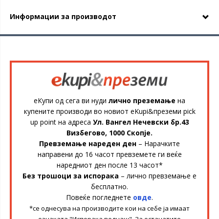
Информации за производот
еКупи од сега ви нуди
лично преземање
на
купените производи во новиот eKupi&преземи pick
up point на адреса
Ул. Вангел Нечевски бр.43
Визбегово, 1000 Скопје.
Превземање нареден ден
– Нарачките
направени до 16 часот превземете ги веќе
наредниот ден после 13 часот*
Без трошоци за испорака
– лично превземање е
бесплатно.
Повеќе погледнете
овде
.
*се однесува на производите кои на себе ја имаат