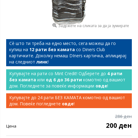
Задржете на сликата за да ја зумирате
Сѐ што ти треба на едно место, сега можеш да го
купиш на
12 рати без камата
со Diners Club
картичките. Доколку немаш DIners картичка, аплицирај
на следниот
линк
!
Купувајте на рати со Mint Credit! Одберете до
4 рати
без камата
или
од 6 до 36 рати
комотно од вашиот
дом. Погледнете за повеќе информации
овде
!
Купувајте до 24 рати БЕЗ КАМАТА комотно од вашиот
дом. Повеќе погледнете
овде
!
286 ден
200 ден
Цена