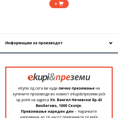
+
Информации за производот
еКупи од сега ви нуди
лично преземање
на
купените производи во новиот eKupi&преземи pick
up point на адреса
Ул. Вангел Нечевски бр.43
Визбегово, 1000 Скопје.
Превземање нареден ден
– Нарачките
направени до 16 часот превземете ги веќе