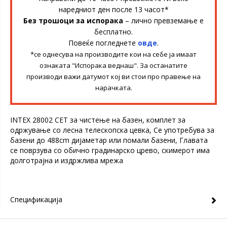
наредниот ден после 13 часот*
Без трошоци за испорака
– лично превземање е
бесплатно.
Повеќе погледнете
овде
.
*се однесува на производите кои на себе ја имаат
ознаката "Испорака веднаш". За останатите
производи важи датумот кој ви стои про правење на
нарачката.
INTEX 28002 СЕТ за чистење на базен, комплет за
одржување со лесна телескопска цевка, Се употребува за
базени до 488cm дијаметар или помали базени, Главата
се поврзува со обично градинарско црево, скимерот има
долготрајна и издржлива мрежа
Спецификација