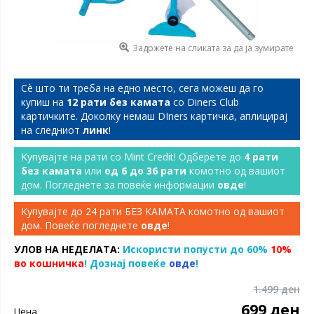
Задржете на сликата за да ја зумирате
Сѐ што ти треба на едно место, сега можеш да го
купиш на
12 рати без камата
со Diners Club
картичките. Доколку немаш DIners картичка, аплицирај
на следниот
линк
!
Купувајте на рати со Mint Credit! Одберете до
4 рати
без камата
или
од 6 до 36 рати
комотно од вашиот
дом. Погледнете за повеќе информации
овде
!
Купувајте до 24 рати БЕЗ КАМАТА комотно од вашиот
дом. Повеќе погледнете
овде
!
УЛОВ НА НЕДЕЛАТА:
Искористи попусти до 60%
10%
во кошничка
! Дознај повеќе
овде
!
1.499 ден
699 ден
Цена