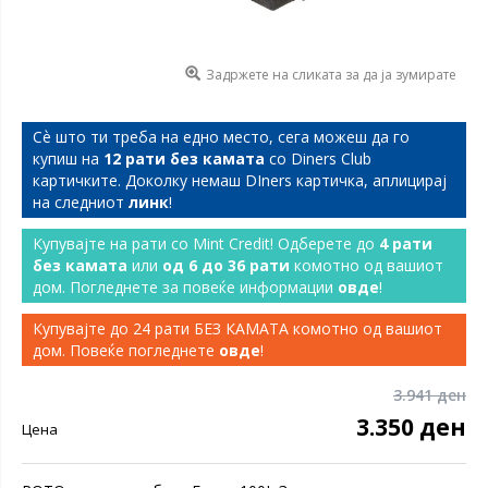
Задржете на сликата за да ја зумирате
Сѐ што ти треба на едно место, сега можеш да го
купиш на
12 рати без камата
со Diners Club
картичките. Доколку немаш DIners картичка, аплицирај
на следниот
линк
!
Купувајте на рати со Mint Credit! Одберете до
4 рати
без камата
или
од 6 до 36 рати
комотно од вашиот
дом. Погледнете за повеќе информации
овде
!
Купувајте до 24 рати БЕЗ КАМАТА комотно од вашиот
дом. Повеќе погледнете
овде
!
3.941 ден
3.350 ден
Цена