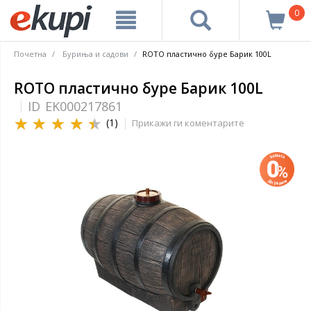
0
Почетна
Буриња и садови
ROTO пластично буре Барик 100L
ROTO пластично буре Барик 100L
ID
EK000217861
(1)
Прикажи ги коментарите