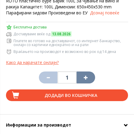
ROTO пластично буре Барик 100L За чување на вино и
ракија Капацитет: 100L Димензии: 650x450x530 mm
Парафирани ѕидови Произведени во ЕУ
Дознај повеќе
Бесплатна достава
Доставуваме веќе од
13.08.2026
Платете во готово на доставувачот, со интернет банкарство,
онлајн со картички еднократно и на рати
Враќањето на производот е возможно во рок од 14 дена
Како да нарачате онлајн?
ДОДАДИ ВО КОШНИЧКА
Информации за производот