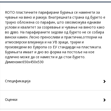
ROTO пластичните парифирани буриња се наменети за
чување на вино и ракија. Внатрешната страна од бурето е
трајно обложена со парафин, што овозможува еднакви
услови и квалитет за созревање и чување на виното како
во дрво. На парафираните ѕидови од бурето не се собира
вински камен. Лесно преносливи и практични,отпорни на
атмосверски влијанија и на УВ зраци, трајни и
произведени во Еувропа со ЕУ стандарди на пластиката.
Бурињата имаат и дно во форма на постоље на кое
одлично може да се намести и да стои бурето.
Димензии:650x450x530
Спецификација
Оценки