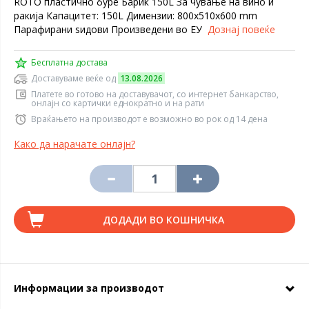
ROTO пластично буре Барик 150L За чување на вино и
ракија Капацитет: 150L Димензии: 800x510x600 mm
Парафирани ѕидови Произведени во ЕУ
Дознај повеќе
Бесплатна достава
Доставуваме веќе од
13.08.2026
Платете во готово на доставувачот, со интернет банкарство,
онлајн со картички еднократно и на рати
Враќањето на производот е возможно во рок од 14 дена
Како да нарачате онлајн?
ДОДАДИ ВО КОШНИЧКА
Информации за производот