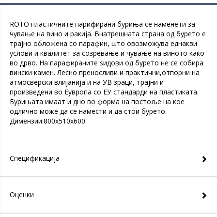
ROTO пластичните парифирани буриња се наменети за
чување на вино и ракија. Внатрешната страна од бурето е
трајно обложена со парафин, што овозможува еднакви
услови и квалитет за созревање и чување на виното како
во дрво. На парафираните ѕидови од бурето не се собира
вински камен. Лесно преносливи и практични,отпорни на
атмосверски влијанија и на УВ зраци, трајни и
произведени во Еувропа со ЕУ стандарди на пластиката.
Бурињата имаат и дно во форма на постоље на кое
одлично може да се намести и да стои бурето.
Димензии:800x510x600
Спецификација
Оценки