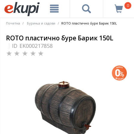
0
Почетна
Буриња и садови
ROTO пластично буре Барик 150L
ROTO пластично буре Барик 150L
ID
EK000217858