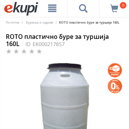
0
Почетна
Буриња и садови
ROTO пластично буре за туршија 160L
ROTO пластично буре за туршија
160L
ID
EK000217857