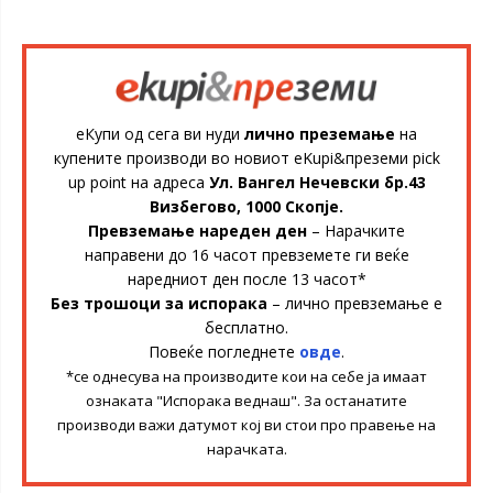
еКупи од сега ви нуди
лично преземање
на
купените производи во новиот eKupi&преземи pick
up point на адреса
Ул. Вангел Нечевски бр.43
Визбегово, 1000 Скопје.
Превземање нареден ден
– Нарачките
направени до 16 часот превземете ги веќе
наредниот ден после 13 часот*
Без трошоци за испорака
– лично превземање е
бесплатно.
Повеќе погледнете
овде
.
*се однесува на производите кои на себе ја имаат
ознаката "Испорака веднаш". За останатите
производи важи датумот кој ви стои про правење на
нарачката.