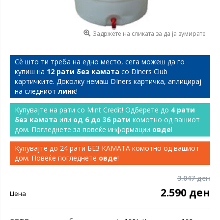
Задржете на сликата за да ја зумирате
Сѐ што ти треба на едно место, сега можеш да го
купиш на
12 рати без камата
со Diners Club
картичките. Доколку немаш DIners картичка, аплицирај
на следниот
линк
!
Купувајте на рати со Mint Credit! Одберете до
4 рати
без камата
или
од 6 до 36 рати
комотно од вашиот
дом. Погледнете за повеќе информации
овде
!
Купувајте до 24 рати БЕЗ КАМАТА комотно од вашиот
дом. Повеќе погледнете
овде
!
3.047 ден
2.590 ден
Цена