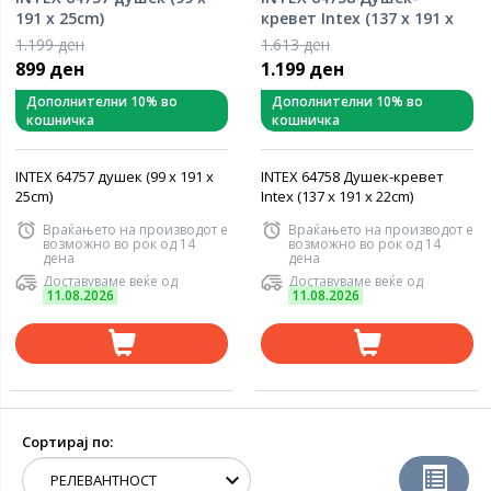
191 x 25cm)
кревет Intex (137 x 191 x
22cm)
1.199 ден
1.613 ден
899 ден
1.199 ден
Дополнителни 10% во
Дополнителни 10% во
кошничка
кошничка
INTEX 64757 душек (99 x 191 x
INTEX 64758 Душек-кревет
25cm)
Intex (137 x 191 x 22cm)
Враќањето на производот е
Враќањето на производот е
возможно во рок од 14
возможно во рок од 14
дена
дена
Доставуваме веќе од
Доставуваме веќе од
11.08.2026
11.08.2026
Сортирај по: