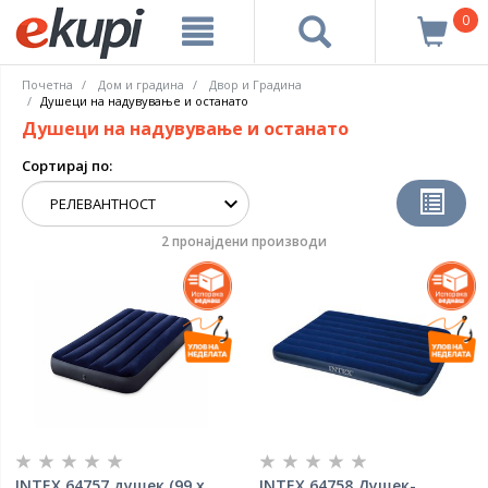
0
Почетна
Дом и градина
Двор и Градина
Душеци на надувување и останато
Душеци на надувување и останато
Сортирај по:
2 пронајдени производи
INTEX 64757 душек (99 x
INTEX 64758 Душек-