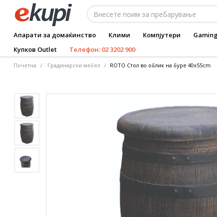
Апарати за домаќинство
Клими
Компјутери
Gamin
Купков Outlet
Телефон: 02 3202 900
Почетна
Градинарски мебел
ROTO Стол во облик на буре 40x55cm