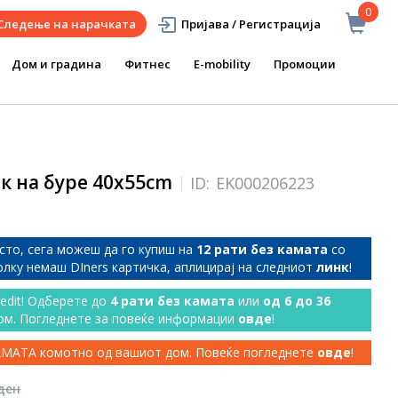
0
Следење на нарачката
Пријава / Регистрација
Дом и градина
Фитнес
E-mobility
Промоции
к на буре 40x55cm
ID:
EK000206223
сто, сега можеш да го купиш на
12 рати без камата
со
колку немаш DIners картичка, аплицирај на следниот
линк
!
redit! Одберете до
4 рати без камата
или
од 6 до 36
ом. Погледнете за повеќе информации
овде
!
КАМАТА комотно од вашиот дом. Повеќе погледнете
овде
!
 ден