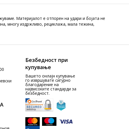
уваме. Материјалот е отпорен на удари и бојата не
лна, многу издржливо, рециклажа, мала тежина,
Безбедност при
купување
00
Вашето онлајн купување
го извршувате сигурно
чевски
благодарение на
највисоките стандарди за
безбедност.
А
донов