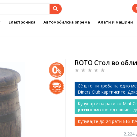
g
Електроника
Автомобилска опрема
Алати и машини
ROTO Стол во обли
Сѐ што ти треба на едно ме
Diners Club картичките. До
Купувајте на рати со Mint C
рати
комотно од вашиот д
Купувајте до 24 рати БЕЗ 
2.224