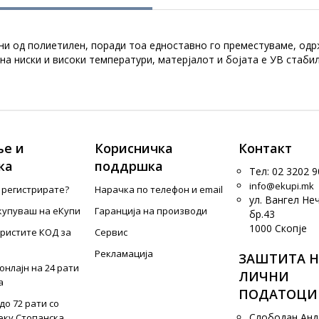
и од полиетилен, поради тоа едноставно го преместуваме, одрж
а ниски и високи температури, матерјалот и бојата е УВ стаби
е и
Корисничка
Контакт
ка
поддршка
Тел: 02 3202 9
info@ekupi.mk
е регистрирате?
Нарачка по телефон и еmail
ул. Вангел Не
купуваш на еКупи
Гаранција на производи
бр.43
1000 Скопје
ористите КОД за
Сервис
Рекламација
ЗАШТИТА Н
онлајн на 24 рати
ЛИЧНИ
а
ПОДАТОЦИ
до 72 рати со
Слободан Ан
еку Стопанска