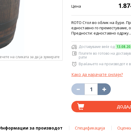
1.8
Цена
ROTO Стол во облик на буре. П
едноставно го преместуваме, о
Предности: едноставно одржу..
Доставуваме веќе од
13.08.20
Платете во готово на доставу
ечете на сликата за да ја зумирате
рати
Враќањето на производот е в
Како да нарачате онлајн?
ДОДА
Информации за производот
Спецификација
Оценк