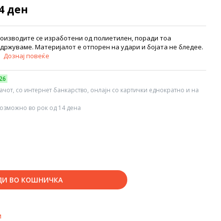
74 ден
роизводите се изработени од полиетилен, поради тоа
држуваме. Материјалот е отпорен на удари и бојата не бледее.
.
Дознај повеќе
26
вачот, со интернет банкарство, онлајн со картички еднократно и на
озможно во рок од 14 дена
ДИ ВО КОШНИЧКА
и