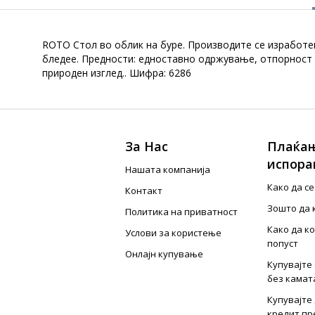
ROTO Стол во облик на буре. Производите се изработен
бледее. Предности: едноставно одржување, отпорност н
природен изглед.. Шифра: 6286
За Нас
Плаќањ
испора
Нашата компанија
Како да с
Контакт
Зошто да 
Политика на приватност
Како да к
Услови за користење
попуст
Онлајн купување
Купувајте 
без камат
Купувајте 
кредит пр