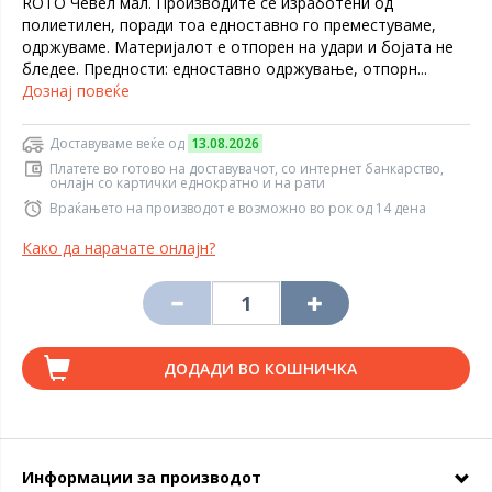
ROTO Чевел мал. Производите се изработени од
полиетилен, поради тоа едноставно го преместуваме,
одржуваме. Материјалот е отпорен на удари и бојата не
бледее. Предности: едноставно одржување, отпорн...
Дознај повеќе
Доставуваме веќе од
13.08.2026
Платете во готово на доставувачот, со интернет банкарство,
онлајн со картички еднократно и на рати
Враќањето на производот е возможно во рок од 14 дена
Како да нарачате онлајн?
ДОДАДИ ВО КОШНИЧКА
Информации за производот