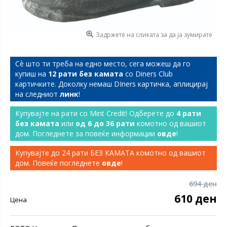
Задржете на сликата за да ја зумирате
Сѐ што ти треба на едно место, сега можеш да го
купиш на
12 рати без камата
со Diners Club
картичките. Доколку немаш DIners картичка, аплицирај
на следниот
линк
!
Купувајте на рати со Mint Credit! Одберете до
4 рати
без камата
или
од 6 до 36 рати
комотно од вашиот
дом. Погледнете за повеќе информации
овде
!
Купувајте до 24 рати БЕЗ КАМАТА комотно од вашиот
дом. Повеќе погледнете
овде
!
694 ден
610 ден
Цена