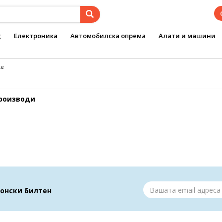
g
Електроника
Автомобилска опрема
Алати и машини
ke
производи
ронски билтен