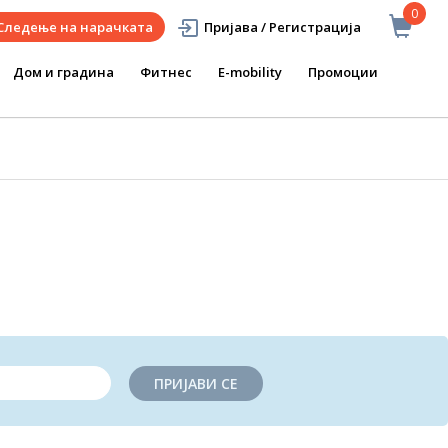
0
Следење на нарачката
Пријава / Регистрација
Дом и градина
Фитнес
E-mobility
Промоции
ПРИЈАВИ СЕ