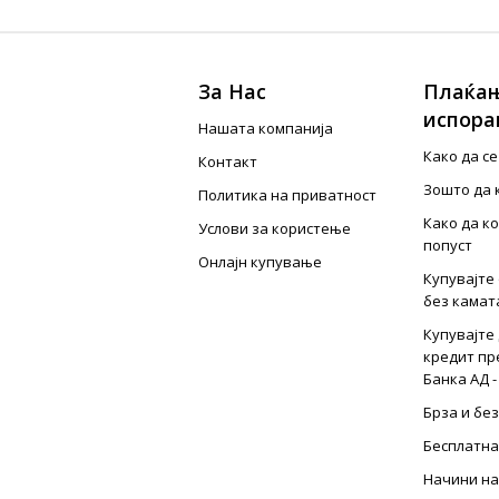
За Нас
Плаќањ
испора
Нашата компанија
Како да с
Контакт
Зошто да 
Политика на приватност
Како да к
Услови за користење
попуст
Онлајн купување
Купувајте 
без камат
Купувајте 
кредит пр
Банка АД -
Брза и бе
Бесплатна
Начини на