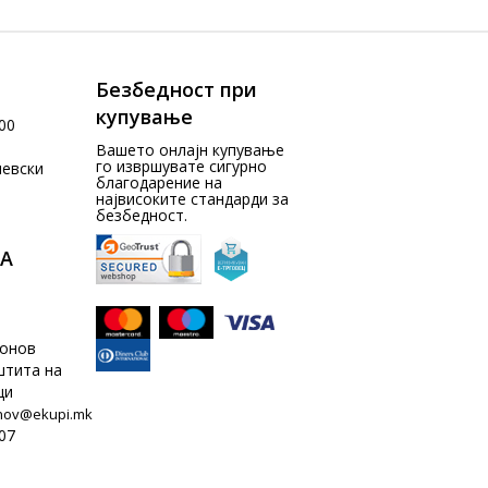
Безбедност при
купување
00
Вашето онлајн купување
го извршувате сигурно
чевски
благодарение на
највисоките стандарди за
безбедност.
А
донов
штита на
ци
nov@ekupi.mk
07