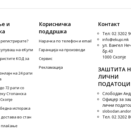
е и
Корисничка
Контакт
ка
поддршка
Тел: 02 3202 9
info@ekupi.mk
е регистрирате?
Нарачка по телефон и еmail
ул. Вангел Не
купуваш на еКупи
Гаранција на производи
бр.43
1000 Скопје
ористите КОД за
Сервис
Рекламација
ЗАШТИТА Н
онлајн на 24 рати
ЛИЧНИ
а
ПОДАТОЦИ
до 72 рати со
Слободан Ан
еку Стопанска
Офицер за за
 Скопје
лични подато
збедна испорака
slobodan.ando
Тел. 02 3202 8
 достава во стан
 плаќање