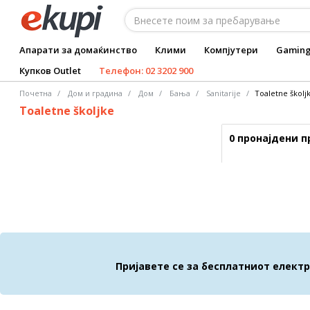
Апарати за домаќинство
Клими
Компјутери
Gamin
Купков Outlet
Телефон: 02 3202 900
Почетна
Дом и градина
Дом
Бања
Sanitarije
Toaletne školj
Toaletne školjke
0 пронајдени 
Пријавете се за бесплатниот елект