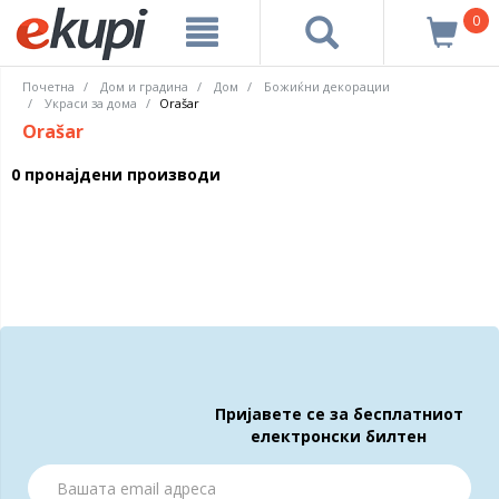
0
Почетна
Дом и градина
Дом
Божиќни декорации
Украси за дома
Orašar
Orašar
0 пронајдени производи
Пријавете се за бесплатниот
електронски билтен