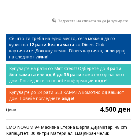
Задржете на сликата за да ја зумирате
Сѐ што ти треба на едно место, сега можеш да го
купиш на
12 рати без камата
со Diners Club
картичките. Доколку немаш DIners картичка, аплицирај
на следниот
линк
!
Купувајте на рати со Mint Credit! Одберете до
4 рати
без камата
или
од 6 до 36 рати
комотно од вашиот
дом. Погледнете за повеќе информации
овде
!
Купувајте до 24 рати БЕЗ КАМАТА комотно од вашиот
дом. Повеќе погледнете
овде
!
4.500 ден
Цена
EMO NOVUM 94 Масивна Етерна шерпа Дијаметар: 48 cm
Капацитет: 30 литри Материјал: Емајлиран челик