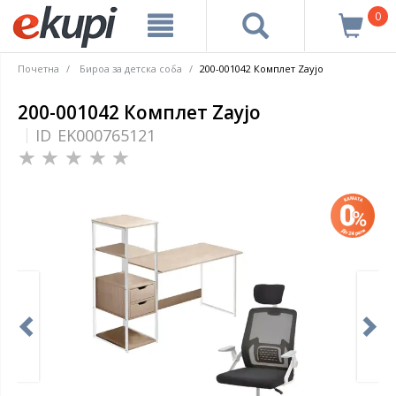
0
Почетна
Бироа за детска соба
200-001042 Комплет Zayjo
200-001042 Комплет Zayjo
ID
EK000765121