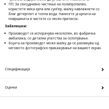
ПП: За секојдневно чистење на полипропилен,
користете мека крпа или сунѓер, малку навлажнети со
благ детергент и топла вода. Нанесете ја крпата на
површината и чистете со лесен притисок.
Забелешки:
Производот се испорачува несклопен, во фабричка
амбалажа, со детални упатства за склопување.
Бојата на производот може малку да се разликува од
неговото фотографско прикажување на вашиот екран.
Спецификација
Оценки