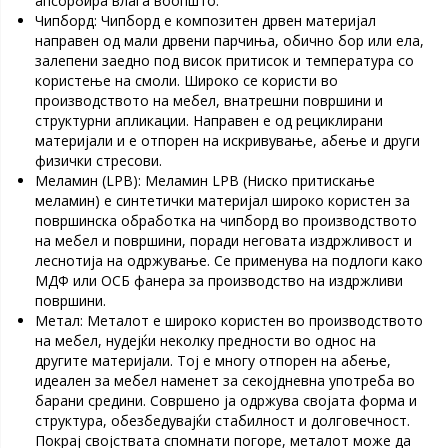
апсорбира влага воопшто.
Чипборд: Чипборд е композитен дрвен материјал
направен од мали дрвени парчиња, обично бор или ела,
залепени заедно под висок притисок и температура со
користење на смоли. Широко се користи во
производството на мебел, внатрешни површини и
структурни апликации. Направен е од рециклирани
материјали и е отпорен на искривување, абење и други
физички стресови.
Меламин (LPB): Меламин LPB (Ниско притискање
меламин) е синтетички материјал широко користен за
површинска обработка на чипборд во производството
на мебел и површини, поради неговата издржливост и
леснотија на одржување. Се применува на подлоги како
МДФ или ОСБ фанера за производство на издржливи
површини.
Метал: Металот е широко користен во производството
на мебел, нудејќи неколку предности во однос на
другите материјали. Тој е многу отпорен на абење,
идеален за мебел наменет за секојдневна употреба во
барани средини. Совршено ја одржува својата форма и
структура, обезбедувајќи стабилност и долговечност.
Покрај својствата спомнати погоре, металот може да