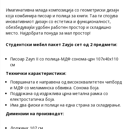
Имагинативна млада композиција со геометриски дизајн
која комбинира писоар и полица за книги. Таа ги спојува
иновативниот дизајн со естетика и функционалност,
обезбедувајќи удобен работен простор и складишно
место. Најдобрата понуда за мал простор!
Студентски мебел пакет Zayjo сет од 2 предмети:
Писоар Zayn II со полица-МДФ сонома-црн 107x40x110
см
Технички карактеристики:
Површината е направена од висококвалитетен чипборд
и МДФ со меламинска обвивка. Сонома боја.
Поддржана од издржлива црна метална рамка со
електростатичка боја.
Има два фиоки и полици на една страна за складирање.
Димензии на производот:
Должина: 107 см