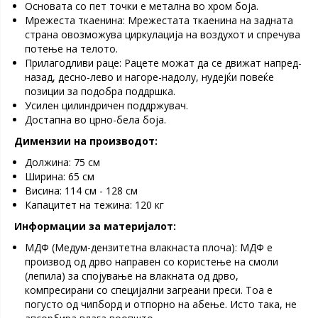
Основата со пет точки е метална во хром боја.
Мрежеста ткаенина: Мрежестата ткаенина на задната
страна овозможува циркулација на воздухот и спречува
потење на телото.
Прилагодливи раце: Рацете можат да се движат напред-
назад, десно-лево и нагоре-надолу, нудејќи повеќе
позиции за подобра поддршка.
Усилен цилиндричен поддржувач.
Достапна во црно-бела боја.
Димензии на производот:
Должина: 75 см
Ширина: 65 см
Висина: 114 см - 128 см
Капацитет на тежина: 120 кг
Информации за материјалот:
МДФ (Медум-дензитетна влакнаста плоча): МДФ е
производ од дрво направен со користење на смоли
(лепила) за спојување на влакната од дрво,
компресирани со специјални загреани преси. Тоа е
погусто од чипборд и отпорно на абење. Исто така, не