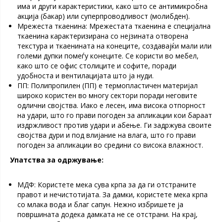
има и други карактеристики, како што се антимикробна
акција (бакар) или суперпроводливост (молибден).
Мрежеста ткаенина: Мрежестата ткаенина е специјална
ткаенина карактеризирана со нејзината отворена
текстура и ткаенината на конеците, создавајќи мали или
големи дупки помеѓу конеците. Се користи во мебел,
како што се офис столиците и софите, поради
удобноста и вентилацијата што ја нуди.
ПП: Полипропилен (ПП) е термопластичен материјал
широко користен во многу сектори поради неговите
одлични својства. Иако е лесен, има висока отпорност
на удари, што го прави погоден за апликации кои бараат
издржливост против удари и абење. Ги задржува своите
својства дури и под влијание на влага, што го прави
погоден за апликации во средини со висока влажност.
Упатства за одржување:
МДФ: Користете мека сува крпа за да ги отстраните
правот и нечистотијата. За дамки, користете мека крпа
со млака вода и благ сапун. Нежно избришете ја
површината додека дамката не се отстрани. На крај,