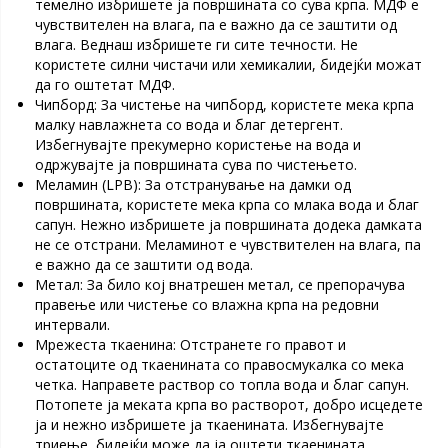
темелно избришете ја површината со сува крпа. МДФ е
чувствителен на влага, па е важно да се заштити од
влага. Веднаш избришете ги сите течности. Не
користете силни чистачи или хемикалии, бидејќи можат
да го оштетат МДФ.
Чипборд: За чистење на чипборд, користете мека крпа
малку навлажнета со вода и благ детергент.
Избегнувајте прекумерно користење на вода и
одржувајте ја површината сува по чистењето.
Меламин (LPB): За отстранување на дамки од
површината, користете мека крпа со млака вода и благ
сапун. Нежно избришете ја површината додека дамката
не се отстрани. Меламинот е чувствителен на влага, па
е важно да се заштити од вода.
Метал: За било кој внатрешен метал, се препорачува
правење или чистење со влажна крпа на редовни
интервали.
Мрежеста ткаенина: Отстранете го правот и
остатоците од ткаенината со правосмукалка со мека
четка. Направете раствор со топла вода и благ сапун.
Потопете ја меката крпа во растворот, добро исцедете
ја и нежно избришете ја ткаенината. Избегнувајте
триење, бидејќи може да ја оштети ткаенината.