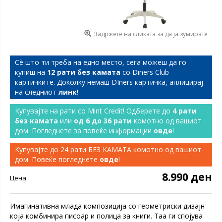
Задржете на сликата за да ја зумирате
Сѐ што ти треба на едно место, сега можеш да го
купиш на
12 рати без камата
со Diners Club
картичките. Доколку немаш DIners картичка, аплицирај
на следниот
линк
!
Купувајте на рати со Mint Credit! Одберете до
4 рати
без камата
или
од 6 до 36 рати
комотно од вашиот
дом. Погледнете за повеќе информации
овде
!
Купувајте до 24 рати БЕЗ КАМАТА комотно од вашиот
дом. Повеќе погледнете
овде
!
8.990 ден
Цена
Имагинативна млада композиција со геометриски дизајн
која комбинира писоар и полица за книги. Таа ги спојува