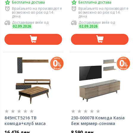
Бесплатна достава
Бесплатна достава
Враќањето на производот е
Враќањето на производот е
возможно во рок од 14
возможно во рок од 14
дена
дена
Доставуваме веќе од
Доставуваме веќе од
02.09.2026
02.09.2026
845HCT5216 ТВ
230-000078 Комода Kasia
комода+клуб маса
беж мермер-сонома
Ротердам сина
16.476 ден
8.590 ден