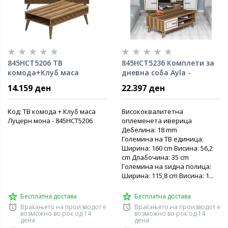
845HCT5206 ТВ
845HCT5236 Комплети за
комода+Клуб маса
дневна соба Ayla -
Луцерн мона
Walnut, White
14.159 ден
22.397 ден
Код: ТВ комода + Клуб маса
Висококвалитетна
Луцерн мона - 845HCT5206
оплеменета иверица
Дебелина: 18 mm
Големина на ТВ единица:
Ширина: 160 cm Висина: 56,2
cm Длабочина: 35 cm
Големина на ѕидна полица:
Ширина: 115,8 cm Висина: 1...
Бесплатна достава
Бесплатна достава
Враќањето на производот е
Враќањето на производот е
возможно во рок од 14
возможно во рок од 14
дена
дена