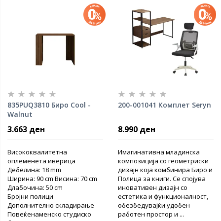
835PUQ3810 Биро Cool -
200-001041 Комплет Seryn
Walnut
3.663 ден
8.990 ден
Висококвалитетна
Имагинативна младинска
оплеменета иверица
композиција со геометриски
Дебелина: 18 mm
дизајн која комбинира Биро и
Ширина: 90 cm Висина: 70 cm
Полица за книги. Се спојува
Длабочина: 50 cm
иновативен дизајн со
Бројни полици
естетика и функционалност,
Дополнително складирање
обезбедувајќи удобен
Повеќенаменско студиско
работен простор и ...