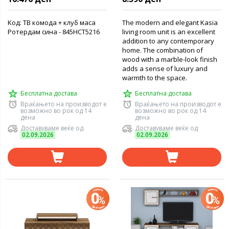
Koд: ТВ комода + клуб маса
The modern and elegant Kasia
Ротердам сина - 845HCT5216
living room unit is an excellent
addition to any contemporary
home. The combination of
wood with a marble-look finish
adds a sense of luxury and
warmth to the space.
Бесплатна достава
Бесплатна достава
Враќањето на производот е
Враќањето на производот е
возможно во рок од 14
возможно во рок од 14
дена
дена
Доставуваме веќе од
Доставуваме веќе од
02.09.2026
02.09.2026