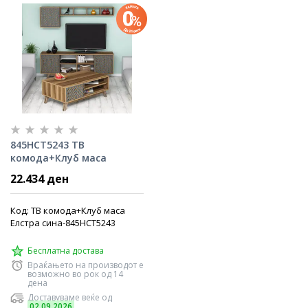
845HCT5243 TВ
комода+Клуб маса
Елстра сина
22.434 ден
Код: TВ комода+Клуб маса
Елстра сина-845HCT5243
Бесплатна достава
Враќањето на производот е
возможно во рок од 14
дена
Доставуваме веќе од
02.09.2026