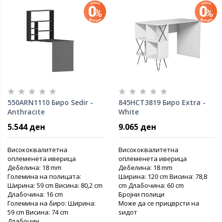
550ARN1110 Биро Sedir -
845HCT3819 Биро Extra -
Anthracite
White
5.544 ден
9.065 ден
Висококвалитетна
Висококвалитетна
оплеменета иверица
оплеменета иверица
Дебелина: 18 mm
Дебелина: 18 mm
Големина на полицата:
Ширина: 120 cm Висина: 78,8
Ширина: 59 cm Висина: 80,2 cm
cm Длабочина: 60 ​​cm
Длабочина: 16 cm
Бројни полици
Големина на биро: Ширина:
Може да се прицврсти на
59 cm Висина: 74 cm
ѕидот
Длабочин...