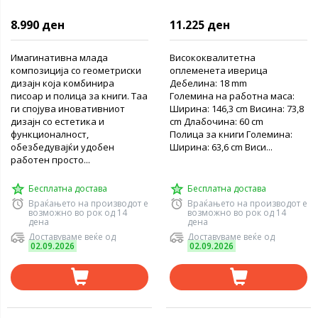
8.990 ден
11.225 ден
Имагинативна млада
Висококвалитетна
композиција со геометриски
оплеменета иверица
дизајн која комбинира
Дебелина: 18 mm
писоар и полица за книги. Таа
Големина на работна маса:
ги спојува иновативниот
Ширина: 146,3 cm Висина: 73,8
дизајн со естетика и
cm Длабочина: 60 ​​cm
функционалност,
Полица за книги Големина:
обезбедувајќи удобен
Ширина: 63,6 cm Виси...
работен просто...
Бесплатна достава
Бесплатна достава
Враќањето на производот е
Враќањето на производот е
возможно во рок од 14
возможно во рок од 14
дена
дена
Доставуваме веќе од
Доставуваме веќе од
02.09.2026
02.09.2026