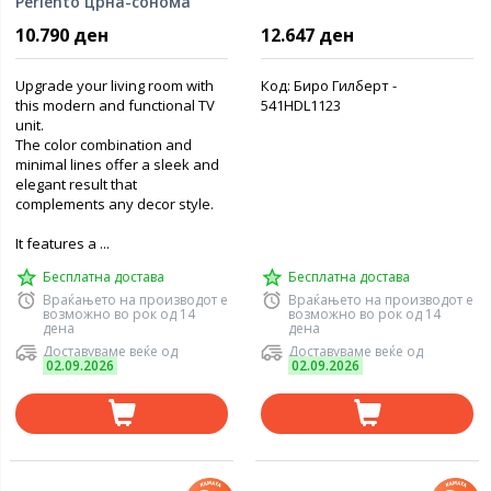
Perlento црна-сонома
10.790 ден
12.647 ден
Upgrade your living room with
Код: Биро Гилберт -
this modern and functional TV
541HDL1123
unit.
The color combination and
minimal lines offer a sleek and
elegant result that
complements any decor style.
It features a ...
Бесплатна достава
Бесплатна достава
Враќањето на производот е
Враќањето на производот е
возможно во рок од 14
возможно во рок од 14
дена
дена
Доставуваме веќе од
Доставуваме веќе од
02.09.2026
02.09.2026