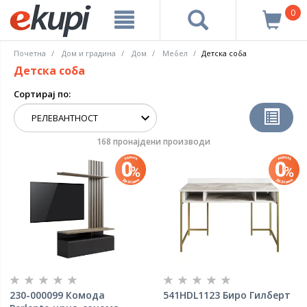
0
Почетна
Дом и градина
Дом
Мебел
Детска соба
Детска соба
Сортирај по:
168 пронајдени производи
230-000099 Комода
541HDL1123 Биро Гилберт