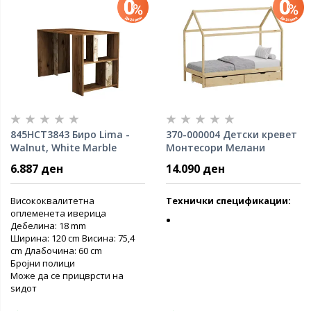
845HCT3843 Биро Lima -
370-000004 Детски кревет
Walnut, White Marble
Монтесори Мелани
90x190cm
6.887 ден
14.090 ден
Висококвалитетна
Технички спецификации:
оплеменета иверица
Дебелина: 18 mm
Ширина: 120 cm Висина: 75,4
cm Длабочина: 60 ​​cm
Бројни полици
Може да се прицврсти на
ѕидот