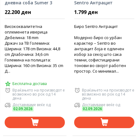
дневна соба Sumer 3
Sentro Антрацит
22.200 ден
1.799 ден
Висококвалитетна
Биро Sentro Антрацит
оплеменета иверица
Дебелина: 18 mm
Модерно биро со урбан
Држач за ТВ Големина:
карактер – Sentro во
Ширина: 178 cm Висина: 44,8
антрацит боја е одличен
cm Длабочина: 34,6 cm
избор за секој што сака
Големина на полицата:
темни, софистицирани
Ширина: 160 cm Висина: 35 cm
тонови во својот работен
Д...
простор. Со минимал...
Бесплатна достава
Враќањето на производот е
Враќањето на производот е
возможно во рок од 14
возможно во рок од 14
дена
дена
Доставуваме веќе од
Доставуваме веќе од
02.09.2026
02.09.2026