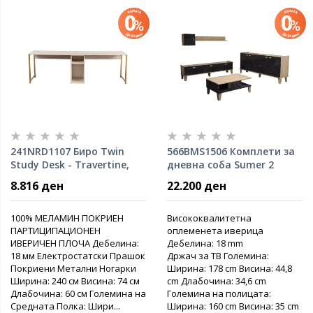
241NRD1107 Биро Twin
566BMS1506 Комплети за
Study Desk - Travertine,
дневна соба Sumer 2
Gold
8.816 ден
22.200 ден
100% МЕЛАМИН ПОКРИЕН
Висококвалитетна
ПАРТИЦИПАЦИОНЕН
оплеменета иверица
ИВЕРИЧЕН ПЛОЧА Дебелина:
Дебелина: 18 mm
18 мм Електростатски Прашок
Држач за ТВ Големина:
Покриени Метални Ногарки
Ширина: 178 cm Висина: 44,8
Ширина: 240 см Висина: 74 см
cm Длабочина: 34,6 cm
Длабочина: 60 см Големина на
Големина на полицата:
Средната Полка: Шири...
Ширина: 160 cm Висина: 35 cm