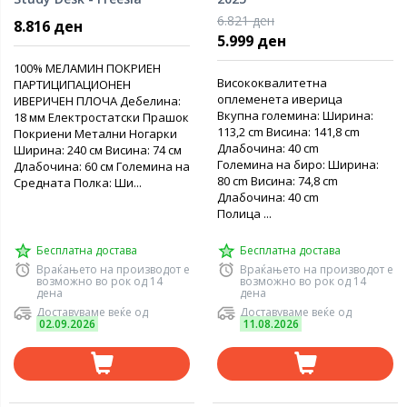
6.821 ден
8.816 ден
5.999 ден
100% МЕЛАМИН ПОКРИЕН
Висококвалитетна
ПАРТИЦИПАЦИОНЕН
оплеменета иверица
ИВЕРИЧЕН ПЛОЧА Дебелина:
Вкупна големина: Ширина:
18 мм Електростатски Прашок
113,2 cm Висина: 141,8 cm
Покриени Метални Ногарки
Длабочина: 40 cm
Ширина: 240 см Висина: 74 см
Големина на биро: Ширина:
Длабочина: 60 см Големина на
80 cm Висина: 74,8 cm
Средната Полка: Ши...
Длабочина: 40 cm
Полица ...
Бесплатна достава
Бесплатна достава
Враќањето на производот е
Враќањето на производот е
возможно во рок од 14
возможно во рок од 14
дена
дена
Доставуваме веќе од
Доставуваме веќе од
02.09.2026
11.08.2026