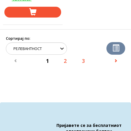
Сортирај по:
1
2
3
Пријавете се за бесплатниот