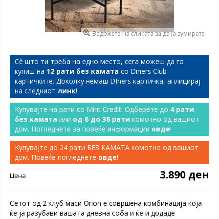
Задржете на сликата за да ја зумирате
Сѐ што ти треба на едно место, сега можеш да го
купиш на
12 рати без камата
со Diners Club
картичките. Доколку немаш DIners картичка, аплицирај
на следниот
линк
!
Купувајте на рати со Mint Credit! Одберете до
4 рати
без камата
или
од 6 до 36 рати
комотно од вашиот
дом. Погледнете за повеќе информации
овде
!
Купувајте до 24 рати БЕЗ КАМАТА комотно од вашиот
дом. Повеќе погледнете
овде
!
3.890 ден
Цена
Сетот од 2 клуб маси Orion е совршена комбинација која
ќе ја разубави вашата дневна соба и ќе и додаде