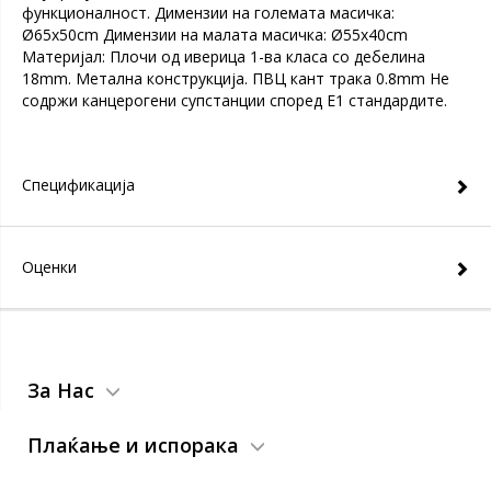
функционалност. Димензии на големата масичка:
Ø65x50cm Димензии на малата масичка: Ø55x40cm
Материјал: Плочи од иверица 1-ва класа со дебелина
18mm. Метална конструкција. ПВЦ кант трака 0.8mm Не
содржи канцерогени супстанции според Е1 стандардите.
Спецификација
Оценки
За Нас
Плаќање и испорака