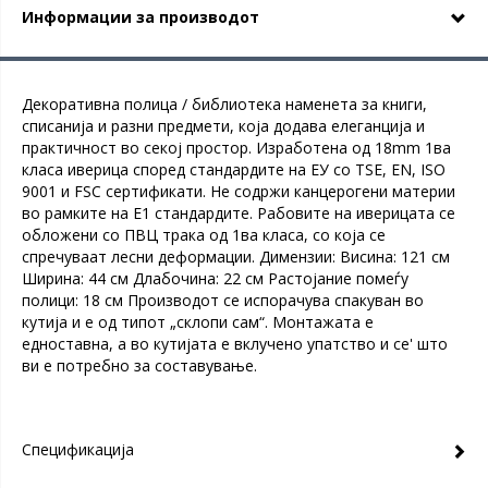
Информации за производот
Декоративна полица / библиотека наменета за книги,
списанија и разни предмети, која додава елеганција и
практичност во секој простор. Изработена од 18mm 1ва
класа иверица според стандардите на ЕУ со TSE, EN, ISO
9001 и FSC сертификати. Не содржи канцерогени материи
во рамките на Е1 стандардите. Рабовите на иверицата се
обложени со ПВЦ трака од 1ва класа, со која се
спречуваат лесни деформации. Димензии: Висина: 121 см
Ширина: 44 см Длабочина: 22 см Растојание помеѓу
полици: 18 см Производот се испорачува спакуван во
кутија и е од типот „склопи сам“. Монтажата е
едноставна, а во кутијата е вклучено упатство и се' што
ви е потребно за составување.
Спецификација