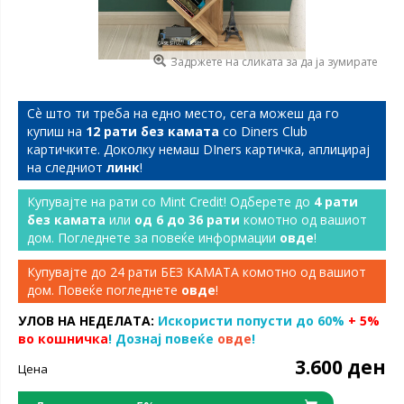
Задржете на сликата за да ја зумирате
Сѐ што ти треба на едно место, сега можеш да го
купиш на
12 рати без камата
со Diners Club
картичките. Доколку немаш DIners картичка, аплицирај
на следниот
линк
!
Купувајте на рати со Mint Credit! Одберете до
4 рати
без камата
или
од 6 до 36 рати
комотно од вашиот
дом. Погледнете за повеќе информации
овде
!
Купувајте до 24 рати БЕЗ КАМАТА комотно од вашиот
дом. Повеќе погледнете
овде
!
УЛОВ НА НЕДЕЛАТА:
Искористи попусти до 60%
+ 5%
во кошничка
! Дознај повеќе
овде
!
3.600 ден
Цена