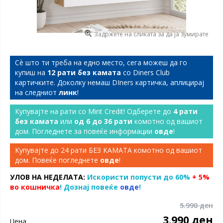
Задржете на сликата за да ја зумирате
Сѐ што ти треба на едно место, сега можеш да го
купиш на
12 рати без камата
со Diners Club
картичките. Доколку немаш DIners картичка, аплицирај
на следниот
линк
!
Купувајте на рати со Mint Credit! Одберете до
4 рати
без камата
или
од 6 до 36 рати
комотно од вашиот
дом. Погледнете за повеќе информации
овде
!
Купувајте до 24 рати БЕЗ КАМАТА комотно од вашиот
дом. Повеќе погледнете
овде
!
УЛОВ НА НЕДЕЛАТА:
Искористи попусти до 60%
+ 5%
во кошничка
! Дознај повеќе
овде
!
5.990 ден
3.990 ден
Цена