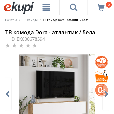
0
Почетна
ТВ комоди
ТВ комода Dora - атлантик / бела
ТВ комода Dora - атлантик / бела
ID
EK000678594