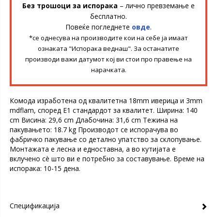
Без трошоци за испорака
– лично превземање е
бесплатно.
Повеќе погледнете
овде
.
*се однесува на производите кои на себе ја имаат
ознаката "Испорака веднаш". За останатите
производи важи датумот кој ви стои про правење на
нарачката.
Комода изработена од квалитетна 18mm иверица и 3mm
mdflam, според Е1 стандардот за квалитет. Ширина: 140
cm Висина: 29,6 cm Длабочина: 31,6 cm Тежина на
пакувањето: 18.7 kg Производот се испорачува во
фабричко пакување со детално упатство за склопување.
Монтажата е лесна и едноставна, а во кутијата е
вклучено сè што ви е потребно за составување. Време на
испорака: 10-15 дена.
Спецификација