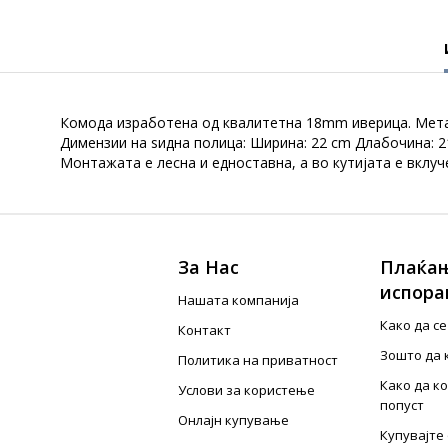
Комода изработена од квалитетна 18mm иверица. Метал
Димензии на ѕидна полица: Ширина: 22 cm Длабочина: 2
Монтажата е лесна и едноставна, а во кутијата е вклу
За Нас
Плаќањ
испора
Нашата компанија
Како да с
Контакт
Зошто да 
Политика на приватност
Како да к
Услови за користење
попуст
Онлајн купување
Купувајте 