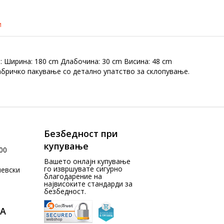
и
 Ширина: 180 cm Длабочина: 30 cm Висина: 48 cm
абричко пакување со детално упатство за склопување.
Безбедност при
купување
00
Вашето онлајн купување
го извршувате сигурно
чевски
благодарение на
највисоките стандарди за
безбедност.
А