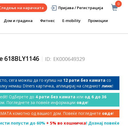
0
Следење на нарачката
Пријава / Регистрација
Дом и градина
Фитнес
E-mobility
Промоции
ne 618BLY1146
ID:
EK000649329
сто, сега можеш да го купиш на
12 рати без камата
со
колку немаш DIners картичка, аплицирај на следниот
линк
!
redit! Одберете до
4 рати без камата
или
од 6 до 36
ом. Погледнете за повеќе информации
овде
!
КАМАТА комотно од вашиот дом. Повеќе погледнете
овде
!
исти попусти до 60%
+ 5% во кошничка
! Дознај повеќе