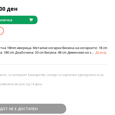
700 ден
шничка
тна 18mm иверица. Метални ногарки Висина на ногарките: 18 cm
 180 cm Длабочина: 30 cm Висина: 48 cm Димензии на ѕ...
Дознај
вачот, со интернет банкарство, онлајн со картички еднократно и на
озможно во рок од 14 дена
ДОТ НЕ Е ДОСТАПЕН