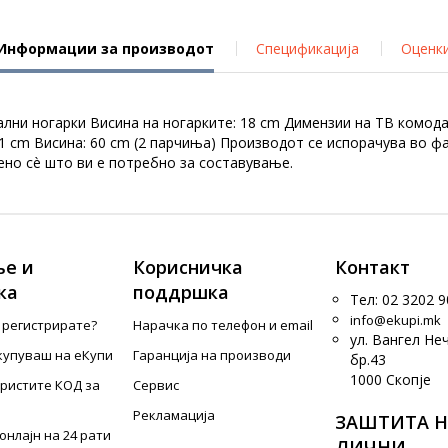
Информации за производот
Спецификација
Оценк
ни ногарки Висина на ногарките: 18 cm Димензии на ТВ комода:
1 cm Висина: 60 cm (2 парчиња) Производот се испорачува во ф
чено сè што ви е потребно за составување.
е и
Корисничка
Контакт
ка
поддршка
Тел: 02 3202 9
info@ekupi.mk
е регистрирате?
Нарачка по телефон и еmail
ул. Вангел Не
купуваш на еКупи
Гаранција на производи
бр.43
1000 Скопје
ористите КОД за
Сервис
Рекламација
ЗАШТИТА Н
онлајн на 24 рати
ЛИЧНИ