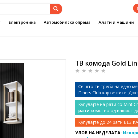
g
Електроника
Автомобилска опрема
Алати и машини
ТВ комода Gold Li
Сѐ што ти треба на едно ме
Diners Club картичките. До
Купувајте на рати со Mint C
рати
комотно од вашиот д
Купувајте до 24 рати БЕЗ 
УЛОВ НА НЕДЕЛАТА:
Искор