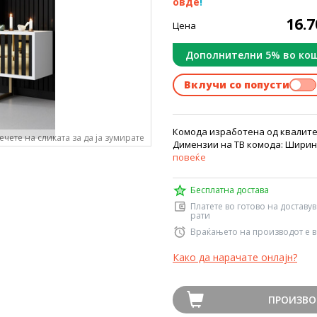
овде
!
16.
Цена
Дополнителни 5% во ко
Вклучи со попусти
Комода изработена од квалите
ечете на сликата за да ја зумирате
Димензии на ТВ комода: Ширина:
повеќе
Бесплатна достава
Платете во готово на доставу
рати
Враќањето на производот е в
Како да нарачате онлајн?
ПРОИЗВО