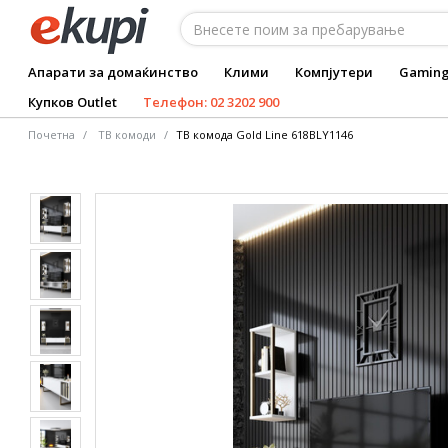
Апарати за домаќинство
Клими
Компјутери
Gamin
Купков Outlet
Телефон: 02 3202 900
Почетна
ТВ комоди
ТВ комода Gold Line 618BLY1146