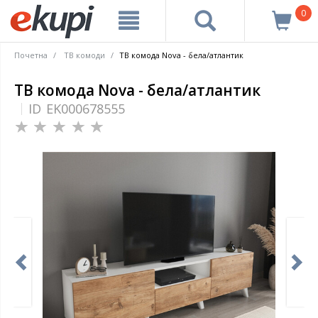
0
Почетна
ТВ комоди
ТВ комода Nova - бела/атлантик
ТВ комода Nova - бела/атлантик
ID
EK000678555