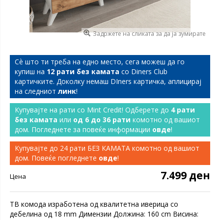
Задржете на сликата за да ја зумирате
Сѐ што ти треба на едно место, сега можеш да го
купиш на
12 рати без камата
со Diners Club
картичките. Доколку немаш DIners картичка, аплицирај
на следниот
линк
!
Купувајте на рати со Mint Credit! Одберете до
4 рати
без камата
или
од 6 до 36 рати
комотно од вашиот
дом. Погледнете за повеќе информации
овде
!
Купувајте до 24 рати БЕЗ КАМАТА комотно од вашиот
дом. Повеќе погледнете
овде
!
7.499 ден
Цена
ТВ комода изработена од квалитетна иверица со
дебелина од 18 mm Димензии Должина: 160 cm Висина: