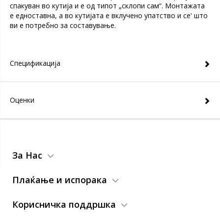
спакуван во кутија и е од типот „склопи сам“. Монтажата
е едноставна, а во кутијата е вклучено упатство и се' што
ви е потребно за составување.
Спецификација
Оценки
За Нас
Плаќање и испорака
Корисничка поддршка