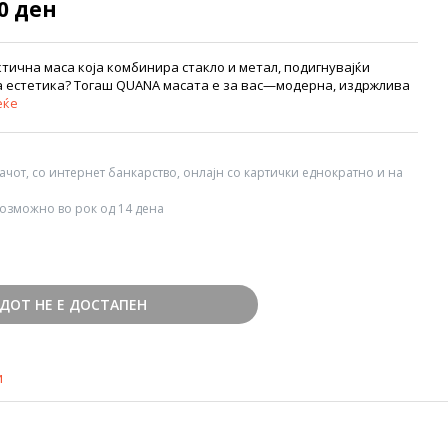
90 ден
тична маса која комбинира стакло и метал, подигнувајќи
а естетика? Тогаш QUANA масата е за вас—модерна, издржлива
еќе
вачот, со интернет банкарство, онлајн со картички еднократно и на
озможно во рок од 14 дена
ДОТ НЕ Е ДОСТАПЕН
и