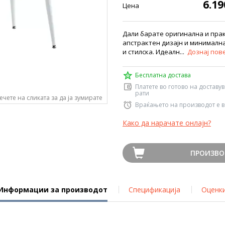
6.1
Цена
Дали барате оригинална и прак
апстрактен дизајн и минималн
и стилска. Идеалн...
Дознај пов
Бесплатна достава
Платете во готово на доставу
рати
ечете на сликата за да ја зумирате
Враќањето на производот е в
Како да нарачате онлајн?
ПРОИЗВО
Информации за производот
Спецификација
Оценк