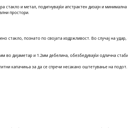
ира стакло и метал, подигнувајќи апстрактен дизајн и минималн
ални простори.
о стакло, познато по својата издржливост. Во случај на удар,
м во дијаметар и 1.2мм дебелина, обезбедувајќи одлична стаби
титни капачиња за да се спречи несакано оштетување на подот.