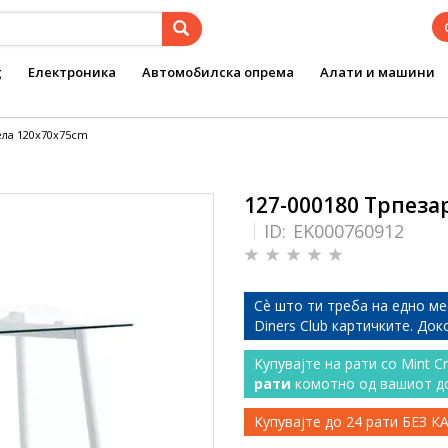
g
Електроника
Автомобилска опрема
Алати и машини
ела 120x70x75cm
127-000180 Трпеза
ID:
EK000760912
Сѐ што ти треба на едно ме
Diners Club картичките. До
Купувајте на рати со Mint C
рати
комотно од вашиот д
Купувајте до 24 рати БЕЗ 