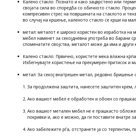
Калено стакло: Познато и како зацврстено или терми
својата сила во споредба со обичното стакло. Проц
компресивен стрес на површината на стаклото и тенз
во случај на кршење, каленото стакло се крши на мал
метал: металот е широко користен во изработка на м
мебел наменет за секојдневна употреба во барани ср
споменатите својства, металот може да има и други 
Калено стакло: Првично, користете мека влажна крпа
Избегнувајте користење на прекумерен притисок и м
метал: За секој внатрешен метал, редовно бришење с
За продолжена заштита, нанесете заштитен крем, 
Ако вашиот мебел е обработен и обоен со прашкас
Ако вашиот метален мебел не е прашкасто обложен,
покривки и, ако е можно, да ги поставите внатре з
Ако забележите рѓа, отстранете ја со терпентин, п