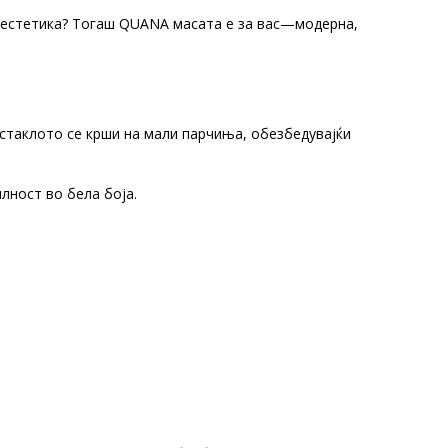
а естетика? Тогаш QUANA масата е за вас—модерна,
 стаклото се крши на мали парчиња, обезбедувајќи
лност во бела боја.