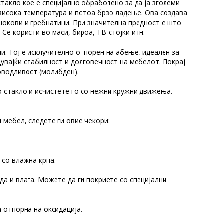
такло кое е специјално обработено за да ја зголеми
 висока температура и потоа брзо ладење. Ова создава
шокови и гребнатини. При значителна предност е што
Се користи во маси, бироа, ТВ-стојки итн.
и. Тој е исклучително отпорен на абење, идеален за
увајќи стабилност и долговечност на мебелот. Покрај
оводливост (молибден).
о стакло и исчистете го со нежни кружни движења.
 мебел, следете ги овие чекори:
 со влажна крпа.
а и влага. Можете да ги покриете со специјални
 отпорна на оксидација.