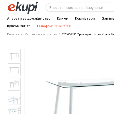
Апарати за домаќинство
Клими
Компјутери
Gamin
Купков Outlet
Телефон: 02 3202 900
Почетна
Сетови маса и столови
127-000180 Трпезариски сет Kuana б