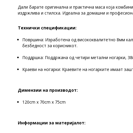
Дали барате оригинална и практична маса која комбин
издржлива и стилска. Идеална за домашни и професион
Технички спецификации:
Површина: Изработена од висококвалитетно 8мм кален
безбедност за корисникот.
Поддршка: Поддржана од четири метални ногарки, 38м
Краеви на ногарки: Краевите на ногарките имаат заш
Димензии на производот:
120cm x 70cm x 75cm
Информации за материјалот: