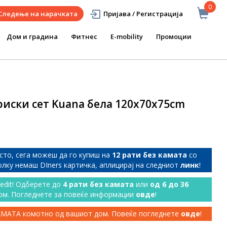
0
Следење на нарачката
Пријава / Регистрација
Дом и градина
Фитнес
E-mobility
Промоции
риски сет Kuana бела 120x70x75cm
сто, сега можеш да го купиш на
12 рати без камата
со
колку немаш DIners картичка, аплицирај на следниот
линк
!
redit! Одберете до
4 рати без камата
или
од 6 до 36
ом. Погледнете за повеќе информации
овде
!
КАМАТА комотно од вашиот дом. Повеќе погледнете
овде
!