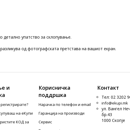
о детално упатство за склопување.
 разликува од фотографската претстава на вашиот екран.
е и
Корисничка
Контакт
ка
поддршка
Тел: 02 3202 9
info@ekupi.mk
е регистрирате?
Нарачка по телефон и еmail
ул. Вангел Не
купуваш на еКупи
Гаранција на производи
бр.43
1000 Скопје
ористите КОД за
Сервис