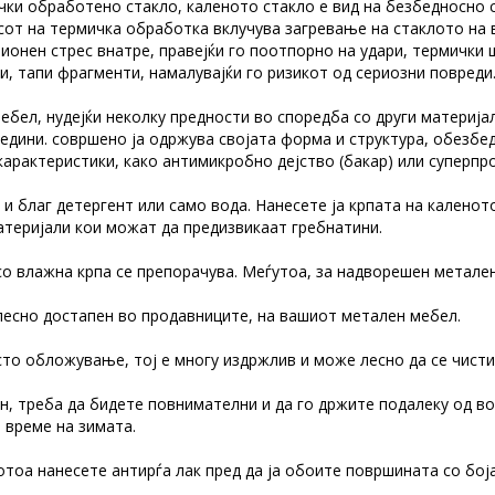
чки обработено стакло, каленото стакло е вид на безбедносно с
есот на термичка обработка вклучува загревање на стаклото на
ионен стрес внатре, правејќи го поотпорно на удари, термички 
и, тапи фрагменти, намалувајќи го ризикот од сериозни повреди. 
ебел, нудејќи неколку предности во споредба со други материјал
едини. совршено ја одржува својата форма и структура, обезбед
карактеристики, како антимикробно дејство (бакар) или суперпр
 и благ детергент или само вода. Нанесете ја крпата на каленот
атеријали кои можат да предизвикаат гребнатини.
о влажна крпа се препорачува. Меѓутоа, за надворешен метален
лесно достапен во продавниците, на вашиот метален мебел.
то обложување, тој е многу издржлив и може лесно да се чисти
 треба да бидете повнимателни и да го држите подалеку од вод
а време на зимата.
отоа нанесете антирѓа лак пред да ја обоите површината со боја