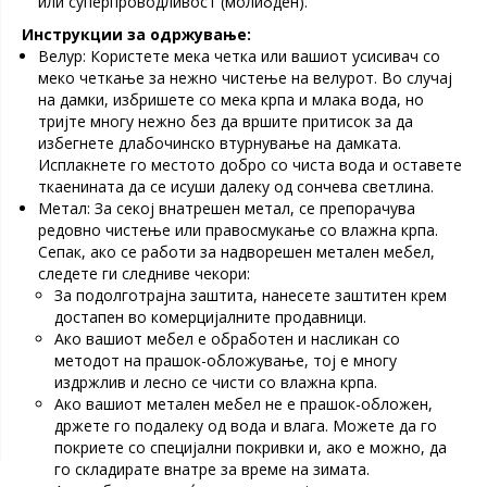
или суперпроводливост (молибден).
Инструкции за одржување:
Велур: Користете мека четка или вашиот усисивач со
меко четкање за нежно чистење на велурот. Во случај
на дамки, избришете со мека крпа и млака вода, но
тријте многу нежно без да вршите притисок за да
избегнете длабочинско втурнување на дамката.
Исплакнете го местото добро со чиста вода и оставете
ткаенината да се исуши далеку од сончева светлина.
Метал: За секој внатрешен метал, се препорачува
редовно чистење или правосмукање со влажна крпа.
Сепак, ако се работи за надворешен метален мебел,
следете ги следниве чекори:
За подолготрајна заштита, нанесете заштитен крем
достапен во комерцијалните продавници.
Ако вашиот мебел е обработен и насликан со
методот на прашок-обложување, тој е многу
издржлив и лесно се чисти со влажна крпа.
Ако вашиот метален мебел не е прашок-обложен,
држете го подалеку од вода и влага. Можете да го
покриете со специјални покривки и, ако е можно, да
го складирате внатре за време на зимата.