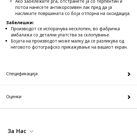
Ако забележите рѓа, отстранете ја со терпентин и
потоа нанесете антикорозивен лак пред да ја
насликате површината со боја отпорна на оксидација.
Забелешки:
Производот се испорачува несклопен, во фабричка
амбалажа со детални упатства за склопување.
Бојата на производот може малку да се разликува од
неговото фотографско прикажување на вашиот екран.
Спецификација
Оценки
За Нас