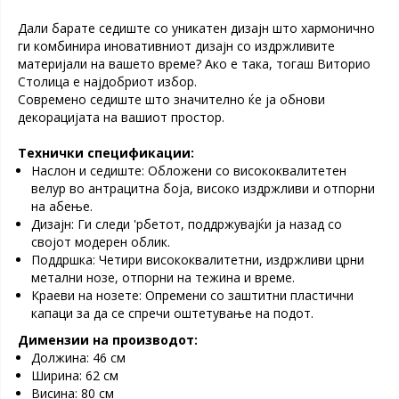
Дали барате седиште со уникатен дизајн што хармонично
ги комбинира иновативниот дизајн со издржливите
материјали на вашето време? Ако е така, тогаш Виторио
Столица е најдобриот избор.
Современо седиште што значително ќе ја обнови
декорацијата на вашиот простор.
Технички спецификации:
Наслон и седиште: Обложени со висококвалитетен
велур во антрацитна боја, високо издржливи и отпорни
на абење.
Дизајн: Ги следи 'рбетот, поддржувајќи ја назад со
својот модерен облик.
Поддршка: Четири висококвалитетни, издржливи црни
метални нозе, отпорни на тежина и време.
Краеви на нозете: Опремени со заштитни пластични
капаци за да се спречи оштетување на подот.
Димензии на производот:
Должина: 46 см
Ширина: 62 см
Висина: 80 см