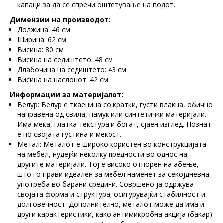
капаци за да се спречи оштетување на подот.
Димензии на производот:
Должина: 46 см
Ширина: 62 см
Висина: 80 см
Висина на седиштето: 48 см
Длабочина на седиштето: 43 см
Висина на наслонот: 42 см
Информации за материјалот:
Велур: Велур е ткаенина со кратки, густи влакна, обично
направена од свила, памук или синтетички материјали.
Има мека, глатка текстура и богат, сјаен изглед. Познат
е по својата густина и мекост.
Метал: Металот е широко користен во конструкцијата
на мебел, нудејќи неколку предности во однос на
другите материјали. Тој е високо отпорен на абење,
што го прави идеален за мебел наменет за секојдневна
употреба во барани средини. Совршено ја одржува
својата форма и структура, осигурувајќи стабилност и
долговечност. Дополнително, металот може да има и
други карактеристики, како антимикробна акција (бакар)