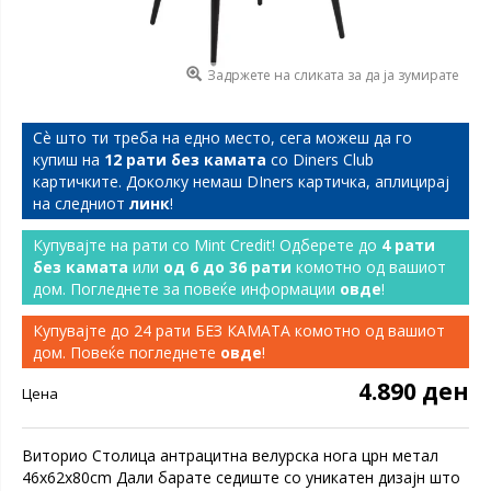
Задржете на сликата за да ја зумирате
Сѐ што ти треба на едно место, сега можеш да го
купиш на
12 рати без камата
со Diners Club
картичките. Доколку немаш DIners картичка, аплицирај
на следниот
линк
!
Купувајте на рати со Mint Credit! Одберете до
4 рати
без камата
или
од 6 до 36 рати
комотно од вашиот
дом. Погледнете за повеќе информации
овде
!
Купувајте до 24 рати БЕЗ КАМАТА комотно од вашиот
дом. Повеќе погледнете
овде
!
4.890 ден
Цена
Виторио Столица антрацитна велурска нога црн метал
46x62x80cm Дали барате седиште со уникатен дизајн што