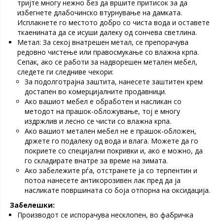
тријте многу нежно без да вршите притисок за да
избегнете длабочинско втурнување на дамката.
Исплакнете го местото добро со чиста вода и оставете
ткаенината да се исуши далеку од сончева светлина.
Метал: За секој внатрешен метал, се препорачува
редовно чистење или правосмукање со влажна крпа.
Сепак, ако се работи за надворешен метален мебел,
следете ги следниве чекори:
За подолготрајна заштита, нанесете заштитен крем
достапен во комерцијалните продавници.
Ако вашиот мебел е обработен и насликан со
методот на прашок-обложување, тој е многу
издржлив и лесно се чисти со влажна крпа.
Ако вашиот метален мебел не е прашок-обложен,
држете го подалеку од вода и влага. Можете да го
покриете со специјални покривки и, ако е можно, да
го складирате внатре за време на зимата.
Ако забележите рѓа, отстранете ја со терпентин и
потоа нанесете антикорозивен лак пред да ја
насликате површината со боја отпорна на оксидација.
Забелешки:
Производот се испорачува несклопен, во фабричка