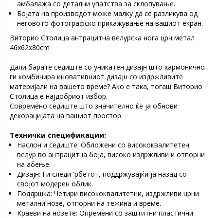
амбалажа со детални упатства за склопување.
Бојата на производот може малку да се разликува од
неговото фотографско прикажување на вашиот екран.
Виторио Столица антрацитна велурска нога црн метал
46x62x80cm
Дали барате седиште со уникатен дизајн што хармонично
ги комбинира иновативниот дизајн со издржливите
материјали на вашето време? Ако е така, тогаш Виторио
Столица е најдобриот избор.
Современо седиште што значително ќе ја обнови
декорацијата на вашиот простор.
Технички спецификации:
Наслон и седиште: Обложени со висококвалитетен
велур во антрацитна боја, високо издржливи и отпорни
на абење.
Дизајн: Ги следи 'рбетот, поддржувајќи ја назад со
својот модерен облик.
Поддршка: Четири висококвалитетни, издржливи црни
метални нозе, отпорни на тежина и време.
Краеви на нозете: Опремени со заштитни пластични