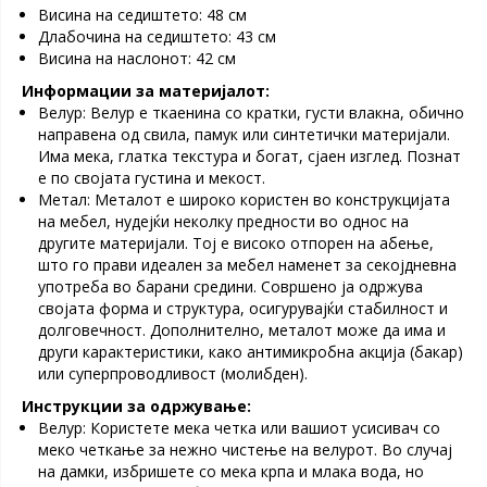
Висина на седиштето: 48 см
Длабочина на седиштето: 43 см
Висина на наслонот: 42 см
Информации за материјалот:
Велур: Велур е ткаенина со кратки, густи влакна, обично
направена од свила, памук или синтетички материјали.
Има мека, глатка текстура и богат, сјаен изглед. Познат
е по својата густина и мекост.
Метал: Металот е широко користен во конструкцијата
на мебел, нудејќи неколку предности во однос на
другите материјали. Тој е високо отпорен на абење,
што го прави идеален за мебел наменет за секојдневна
употреба во барани средини. Совршено ја одржува
својата форма и структура, осигурувајќи стабилност и
долговечност. Дополнително, металот може да има и
други карактеристики, како антимикробна акција (бакар)
или суперпроводливост (молибден).
Инструкции за одржување:
Велур: Користете мека четка или вашиот усисивач со
меко четкање за нежно чистење на велурот. Во случај
на дамки, избришете со мека крпа и млака вода, но