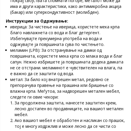
Покрај својствата спомнати погоре, металот може да
има и други карактеристики, како антимикробна акција
(бакар) или суперкондуктивност (молибден).
Инструкции за Одржување:
иверица: За чистење на иверица, користете мека крпа
благо навлажнета со вода и благ детергент.
Избегнувајте прекумерна употреба на вода и
одржувајте ја површината сува по чистењето.
меламин (LPB): За отстранување на дамки од
површината, користете мека крпа со млака вода и благ
сапун. Нежно избришете ја површината додека дамката
не се отстрани. меламинот е чувствителен на влага, па
е важно да се заштити од вода.
метал: За било кој внатрешен метал, редовно се
препорачува правење на прашина или бришење со
влажна крпа. Меѓутоа, за надворешен метален мебел,
следете ги овие чекори:
За продолжена заштита, нанесете заштитен крем,
лесно достапен во продавниците, на вашиот метален
мебел.
Ако вашиот мебел е обработен и насликан со прашок,
тој е многу издржлив и може лесно да се чисти со