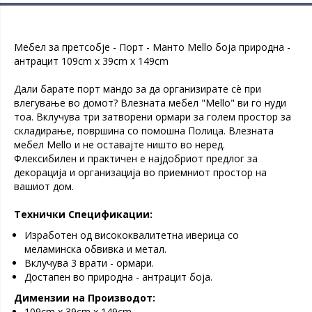
Мебел за претсобје - Порт - Мантo Mello боја природна -
антрацит 109cm x 39cm x 149cm
Дали барате порт мандо за да организирате сè при
влегување во домот? Влезната мебел "Mello" ви го нуди
тоа. Вклучува три затворени ормари за голем простор за
складирање, површина со помошна Полица. Влезната
мебел Mello и не оставајте ништо во неред.
Флексибилен и практичен е најдобриот предлог за
декорација и организација во приемниот простор на
вашиот дом.
Технички Спецификации:
Изработен од висококвалитетна иверица со
меламинска обвивка и метал.
Вклучува 3 врати - ормари.
Достапен во природна - антрацит боја.
Димензии на Производот:
109cm x 39cm x 149cm