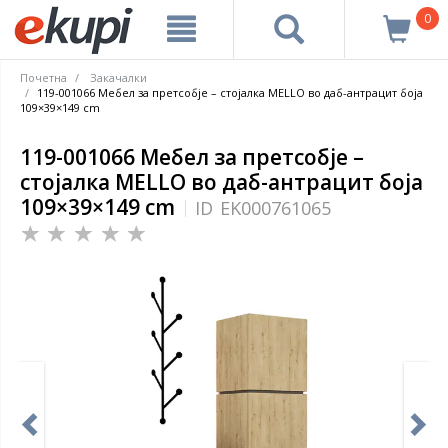
0
Почетна
Закачалки
119-001066 Мебел за претсобје – стојалка MELLO во даб-антрацит боја
109×39×149 cm
119-001066 Мебел за претсобје –
стојалка MELLO во даб-антрацит боја
109×39×149 cm
ID
EK000761065