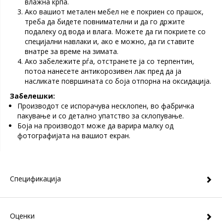
влажна крпа.
Ако вашиот метален мебел не е покриен со прашок,
треба да бидете повнимателни и да го држите
подалеку од вода и влага. Можете да ги покриете со
специјални навлаки и, ако е можно, да ги ставите
внатре за време на зимата.
Ако забележите рѓа, отстранете ја со терпентин,
потоа нанесете антикорозивен лак пред да ја
насликате површината со боја отпорна на оксидација.
Забелешки:
Производот се испорачува несклопен, во фабричка
пакување и со детално упатство за склопување.
Боја на производот може да варира малку од
фотографијата на вашиот екран.
Спецификација
Оценки