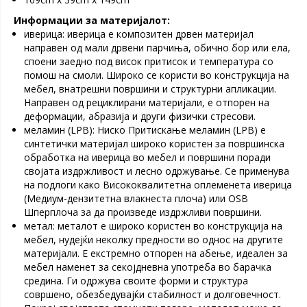
Информации за материјалот:
иверица: иверица е композитен дрвен материјал
направен од мали дрвени парчиња, обично бор или ела,
споени заедно под висок притисок и температура со
помош на смоли. Широко се користи во конструкција на
мебел, внатрешни површини и структурни апликации.
Направен од рециклирани материјали, е отпорен на
деформации, абразија и други физички стресови.
меламин (LPB): Ниско Притискање меламин (LPB) е
синтетички материјал широко користен за површинска
обработка на иверица во мебел и површини поради
својата издржливост и лесно одржување. Се применува
на подлоги како Висококвалитетна оплеменета иверица
(Медиум-дензитетна влакнеста плоча) или OSB
Шперплоча за да произведе издржливи површини.
метал: металот е широко користен во конструкција на
мебел, нудејќи неколку предности во однос на другите
материјали. Е екстремно отпорен на абење, идеален за
мебел наменет за секојдневна употреба во барачка
средина. Ги одржува своите форми и структура
совршено, обезбедувајќи стабилност и долговечност.