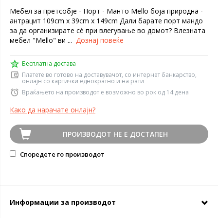
Мебел за претсобје - Порт - Мантo Mello боја природна -
антрацит 109cm x 39cm x 149cm Дали барате порт мандо
за да организирате сè при влегување во домот? Влезната
мебел "Mello" ви ...
Дознај повеќе
Бесплатна достава
Платете во готово на доставувачот, со интернет банкарство,
онлајн со картички еднократно и на рати
Враќањето на производот е возможно во рок од 14 дена
Како да нарачате онлајн?
ПРОИЗВОДОТ НЕ Е ДОСТАПЕН
Споредете го производот
Информации за производот