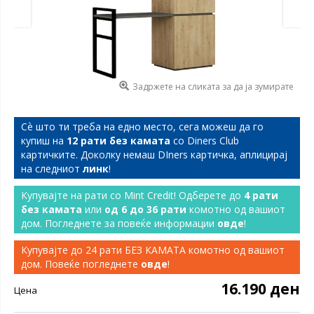
Задржете на сликата за да ја зумирате
Сѐ што ти треба на едно место, сега можеш да го
купиш на
12 рати без камата
со Diners Club
картичките. Доколку немаш DIners картичка, аплицирај
на следниот
линк
!
Купувајте на рати со Mint Credit! Одберете до
4 рати
без камата
или
од 6 до 36 рати
комотно од вашиот
дом. Погледнете за повеќе информации
овде
!
Купувајте до 24 рати БЕЗ КАМАТА комотно од вашиот
дом. Повеќе погледнете
овде
!
16.190 ден
Цена