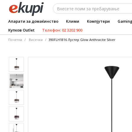
Апарати за домаќинство
Клими
Компјутери
Gamin
Купков Outlet
Телефон: 02 3202 900
Почетна
Висечки
390FLH1816 Лустер Glow Anthracite Silver