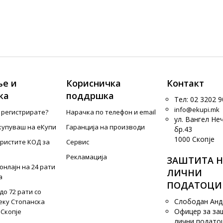
е и
Корисничка
Контакт
ка
поддршка
Тел: 02 3202 9
info@ekupi.mk
е регистрирате?
Нарачка по телефон и еmail
ул. Вангел Не
купуваш на еКупи
Гаранција на производи
бр.43
1000 Скопје
ористите КОД за
Сервис
Рекламација
ЗАШТИТА Н
онлајн на 24 рати
ЛИЧНИ
а
ПОДАТОЦИ
до 72 рати со
Слободан Ан
еку Стопанска
Офицер за за
 Скопје
лични подато