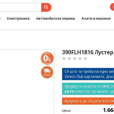
g
Електроника
Автомобилска опрема
Алати и машини
390FLH1816 Лустер 
Сѐ што ти треба на едно ме
Diners Club картичките. До
Купувајте на рати со Mint C
рати
комотно од вашиот д
Купувајте до 24 рати БЕЗ 
1.6
Цена