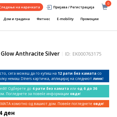
0
Следење на нарачката
Пријава / Регистрација
Дом и градина
Фитнес
E-mobility
Промоции
Glow Anthracite Silver
ID:
EK000763175
сто, сега можеш да го купиш на
12 рати без камата
со
колку немаш DIners картичка, аплицирај на следниот
линк
!
redit! Одберете до
4 рати без камата
или
од 6 до 36
ом. Погледнете за повеќе информации
овде
!
КАМАТА комотно од вашиот дом. Повеќе погледнете
овде
!
64 ден