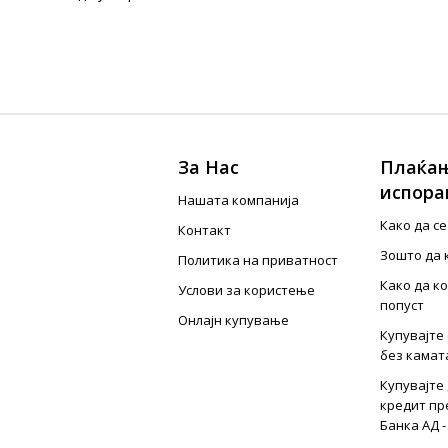
За Нас
Плаќањ
испора
Нашата компанија
Како да с
Контакт
Зошто да 
Политика на приватност
Како да к
Услови за користење
попуст
Онлајн купување
Купувајте 
без камат
Купувајте 
кредит пр
Банка АД -