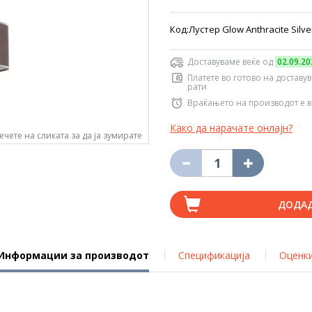
Код:Лустер Glow Anthracite Silv
Доставуваме веќе од
02.09.20
Платете во готово на доставу
рати
Враќањето на производот е в
Како да нарачате онлајн?
ечете на сликата за да ја зумирате
ДОДА
Информации за производот
Спецификација
Оценк