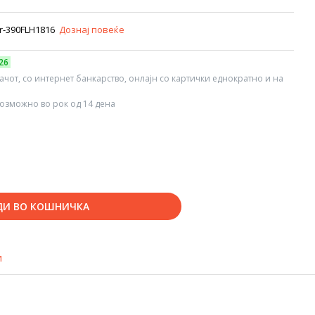
er-390FLH1816
Дознај повеќе
26
вачот, со интернет банкарство, онлајн со картички еднократно и на
озможно во рок од 14 дена
ДИ ВО КОШНИЧКА
и