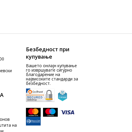
Безбедност при
купување
00
Вашето онлајн купување
го извршувате сигурно
чевски
благодарение на
највисоките стандарди за
безбедност.
А
донов
штита на
ци