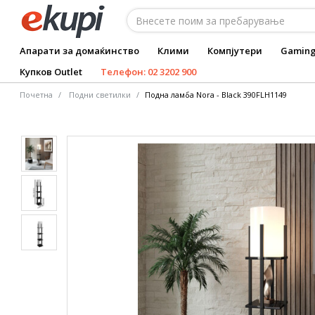
Апарати за домаќинство
Клими
Компјутери
Gamin
Купков Outlet
Телефон: 02 3202 900
Почетна
Подни светилки
Подна ламба Nora - Black 390FLH1149