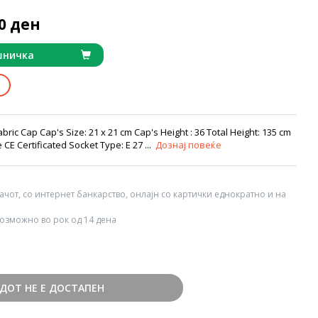
90 ден
шничка
bric Cap Cap's Size: 21 x 21 cm Cap's Height : 36 Total Height: 135 cm
CE Certificated Socket Type: E 27 ...
Дознај повеќе
вачот, со интернет банкарство, онлајн со картички еднократно и на
озможно во рок од 14 дена
ДОТ НЕ Е ДОСТАПЕН