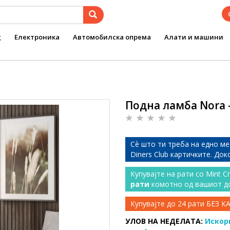
g
Електроника
Автомобилска опрема
Алати и машини
Подна ламба Nora -
Сѐ што ти треба на едно ме
Diners Club картичките. До
Купувајте на рати со Mint C
рати
комотно од вашиот д
Купувајте до 24 рати БЕЗ 
УЛОВ НА НЕДЕЛАТА:
Искор