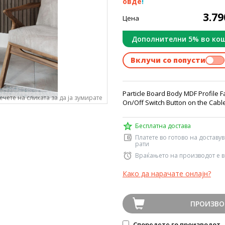
овде
!
3.7
Цена
Дополнителни 5% во ко
Вклучи со попусти
Particle Board Body MDF Profile Fa
ечете на сликата за да ја зумирате
On/Off Switch Button on the Cable 
Бесплатна достава
Платете во готово на доставу
рати
Враќањето на производот е в
Како да нарачате онлајн?
ПРОИЗВО
Споредете го производот