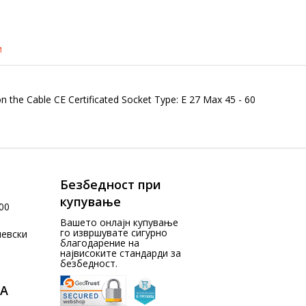
и
n the Cable CE Certificated Socket Type: E 27 Max 45 - 60
Безбедност при
купување
00
Вашето онлајн купување
го извршувате сигурно
чевски
благодарение на
највисоките стандарди за
безбедност.
А