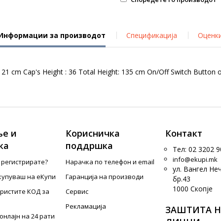
Информации за производот
Спецификација
Оценк
 21 cm Cap's Height : 36 Total Height: 135 cm On/Off Switch Button o
е и
Корисничка
Контакт
ка
поддршка
Тел: 02 3202 9
info@ekupi.mk
е регистрирате?
Нарачка по телефон и еmail
ул. Вангел Не
купуваш на еКупи
Гаранција на производи
бр.43
1000 Скопје
ористите КОД за
Сервис
Рекламација
ЗАШТИТА Н
онлајн на 24 рати