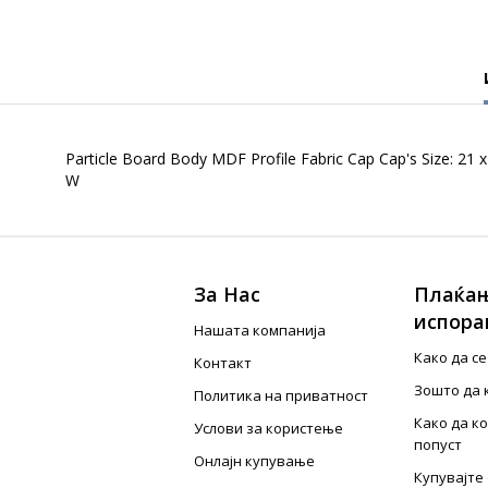
Particle Board Body MDF Profile Fabric Cap Cap's Size: 21 x
W
За Нас
Плаќањ
испора
Нашата компанија
Како да с
Контакт
Зошто да 
Политика на приватност
Како да к
Услови за користење
попуст
Онлајн купување
Купувајте 