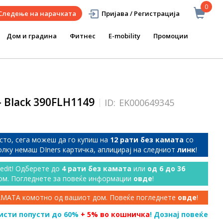
0
Следење на нарачката
Пријава / Регистрација
Дом и градина
Фитнес
E-mobility
Промоции
 Black 390FLH1149
ID:
EK000649345
сто, сега можеш да го купиш на
12 рати без камата
со
колку немаш DIners картичка, аплицирај на следниот
линк
!
redit! Одберете до
4 рати без камата
или
од 6 до 36
ом. Погледнете за повеќе информации
овде
!
КАМАТА комотно од вашиот дом. Повеќе погледнете
овде
!
исти попусти до 60%
+ 5% во кошничка
! Дознај повеќе