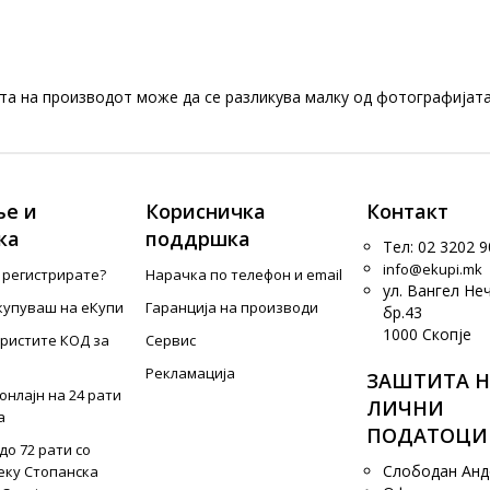
та на производот може да се разликува малку од фотографијата
е и
Корисничка
Контакт
ка
поддршка
Тел: 02 3202 9
info@ekupi.mk
е регистрирате?
Нарачка по телефон и еmail
ул. Вангел Не
купуваш на еКупи
Гаранција на производи
бр.43
1000 Скопје
ористите КОД за
Сервис
Рекламација
ЗАШТИТА Н
онлајн на 24 рати
ЛИЧНИ
а
ПОДАТОЦИ
до 72 рати со
Слободан Ан
еку Стопанска