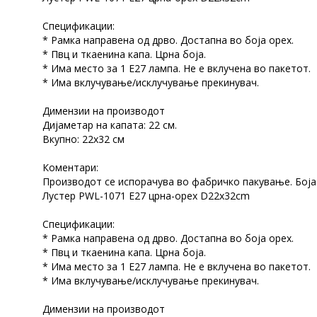
Спецификации:
* Рамка направена од дрво. Достапна во боја орех.
* Пвц и ткаенина капа. Црна боја.
* Има место за 1 Е27 лампа. Не е вклучена во пакетот.
* Има вклучување/исклучување прекинувач.
Димензии на производот
Дијаметар на капата: 22 см.
Вкупно: 22x32 см
Коментари:
Производот се испорачува во фабричко пакување. Боја
Лустер PWL-1071 Е27 црна-орех D22x32cm
Спецификации:
* Рамка направена од дрво. Достапна во боја орех.
* Пвц и ткаенина капа. Црна боја.
* Има место за 1 Е27 лампа. Не е вклучена во пакетот.
* Има вклучување/исклучување прекинувач.
Димензии на производот