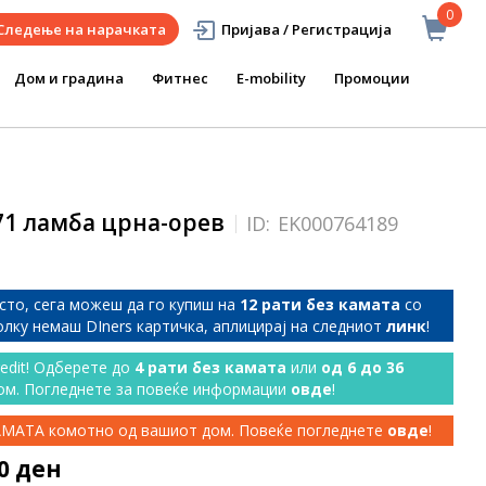
0
Следење на нарачката
Пријава / Регистрација
Дом и градина
Фитнес
E-mobility
Промоции
71 ламба црна-орев
ID:
EK000764189
сто, сега можеш да го купиш на
12 рати без камата
со
колку немаш DIners картичка, аплицирај на следниот
линк
!
redit! Одберете до
4 рати без камата
или
од 6 до 36
ом. Погледнете за повеќе информации
овде
!
КАМАТА комотно од вашиот дом. Повеќе погледнете
овде
!
90 ден