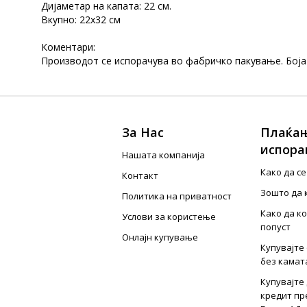
Дијаметар на капата: 22 см.
Вкупно: 22x32 см
Коментари:
Производот се испорачува во фабричко пакување. Боја
За Нас
Плаќањ
испора
Нашата компанија
Како да с
Контакт
Зошто да 
Политика на приватност
Како да к
Услови за користење
попуст
Онлајн купување
Купувајте 
без камат
Купувајте 
кредит пр