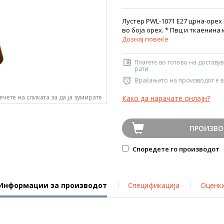
Лустер PWL-1071 Е27 црна-орех
во боја орех. * Пвц и ткаенина 
Дознај повеќе
Платете во готово на доставу
рати
Враќањето на производот е в
ечете на сликата за да ја зумирате
Како да нарачате онлајн?
ПРОИЗВО
Споредете го производот
Информации за производот
Спецификација
Оценк