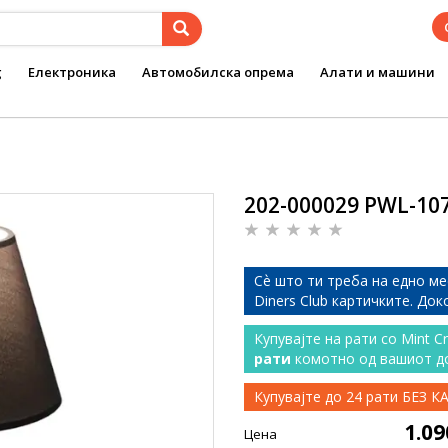
g
Електроника
Автомобилска опрема
Алати и машини
202-000029 PWL-10
Сѐ што ти треба на едно ме
Diners Club картичките. До
Купувајте на рати со Mint C
рати
комотно од вашиот д
Купувајте до 24 рати БЕЗ 
1.0
Цена