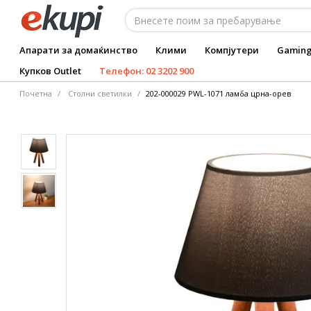
Апарати за домаќинство
Клими
Компјутери
Gamin
Купков Outlet
Телефон: 02 3202 900
Почетна
Столни светилки
202-000029 PWL-1071 ламба црна-орев