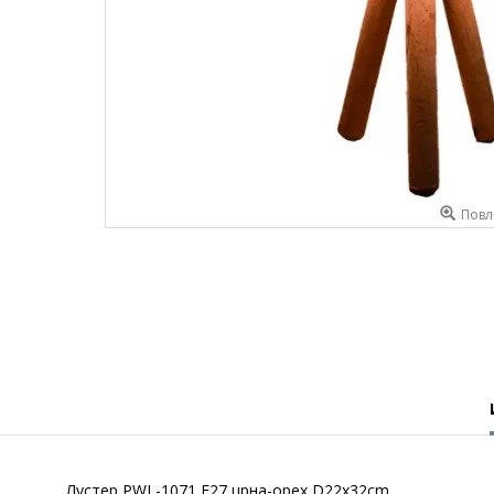
Повл
Лустер PWL-1071 Е27 црна-орех D22x32cm