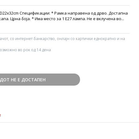
 D22x32cm Спецификации: * Рамка направена од дрво. Достапна
капа. Црна боја. * Има место за 1 Е27 лампа. Не е вклучена во...
вачот, со интернет банкарство, онлајн со картички еднократно и на
озможно во рок од 14 дена
ДОТ НЕ Е ДОСТАПЕН
и