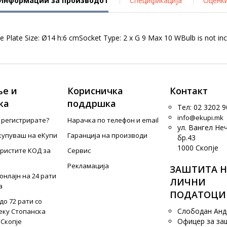
Информации за производот
Спецификација
Оценк
late Size: Ø14 h:6 cmSocket Type: 2 x G 9 Max 10 WBulb is not in
е и
Корисничка
Контакт
ка
поддршка
Тел: 02 3202 9
info@ekupi.mk
е регистрирате?
Нарачка по телефон и еmail
ул. Вангел Не
купуваш на еКупи
Гаранција на производи
бр.43
1000 Скопје
ористите КОД за
Сервис
Рекламација
ЗАШТИТА Н
онлајн на 24 рати
ЛИЧНИ
а
ПОДАТОЦИ
до 72 рати со
Слободан Ан
еку Стопанска
Офицер за за
 Скопје