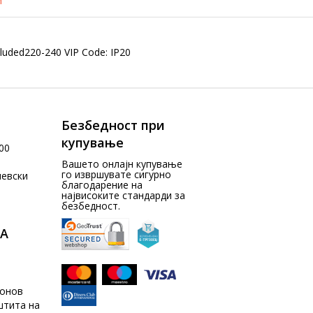
и
cluded220-240 VIP Code: IP20
Безбедност при
купување
00
Вашето онлајн купување
го извршувате сигурно
чевски
благодарение на
највисоките стандарди за
безбедност.
А
донов
штита на