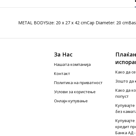
METAL BODYSize: 20 x 27 x 42 cmCap Diameter: 20 cmBase P
За Нас
Плаќањ
испора
Нашата компанија
Како да с
Контакт
Зошто да 
Политика на приватност
Како да к
Услови за користење
попуст
Онлајн купување
Купувајте 
без камат
Купувајте 
кредит пр
Банка АД -