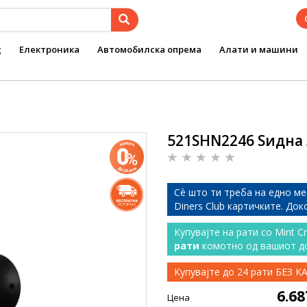
g
Електроника
Автомобилска опрема
Алати и машини
521SHN2246 Ѕидна 
Сѐ што ти треба на едно ме
Diners Club картичките. До
Купувајте на рати со Mint C
рати
комотно од вашиот д
Купувајте до 24 рати БЕЗ 
6.6
Цена