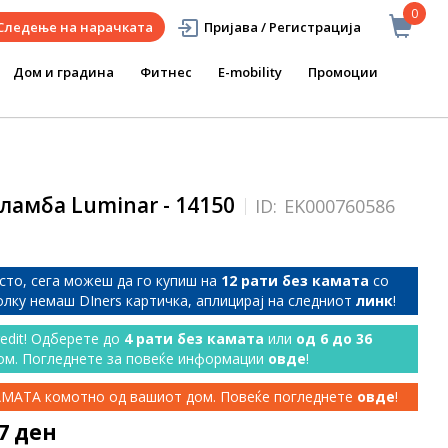
0
Следење на нарачката
Пријава / Регистрација
Дом и градина
Фитнес
E-mobility
Промоции
ламба Luminar - 14150
ID:
EK000760586
сто, сега можеш да го купиш на
12 рати без камата
со
колку немаш DIners картичка, аплицирај на следниот
линк
!
redit! Одберете до
4 рати без камата
или
од 6 до 36
ом. Погледнете за повеќе информации
овде
!
КАМАТА комотно од вашиот дом. Повеќе погледнете
овде
!
87 ден