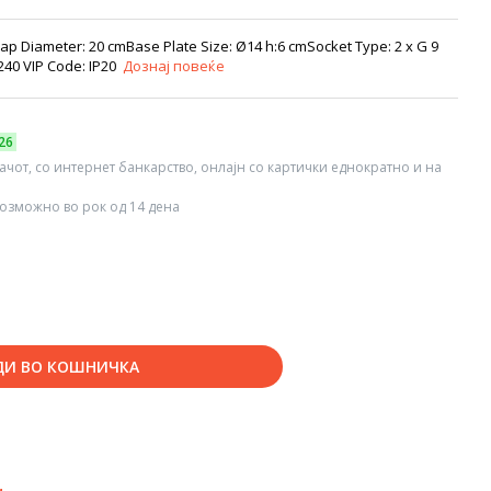
ap Diameter: 20 cmBase Plate Size: Ø14 h:6 cmSocket Type: 2 x G 9
240 VIP Code: IP20
Дознај повеќе
26
вачот, со интернет банкарство, онлајн со картички еднократно и на
озможно во рок од 14 дена
ДИ ВО КОШНИЧКА