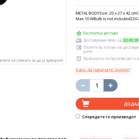
METAL BODYSize: 20 x 27 x 42 cmC
Max 10 WBulb is not included220-
Бесплатна достава
Доставуваме веќе од
02.09.20
Платете во готово на доставу
рати
Враќањето на производот е в
ечете на сликата за да ја зумирате
Како да нарачате онлајн?
ДОДА
Споредете го производот