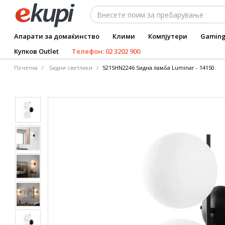
Апарати за домаќинство
Клими
Компјутери
Gamin
Купков Outlet
Телефон: 02 3202 900
Почетна
Ѕидни светлики
521SHN2246 Ѕидна ламба Luminar - 14150