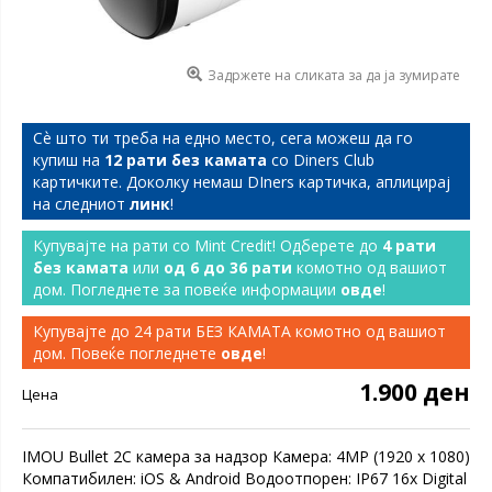
Задржете на сликата за да ја зумирате
Сѐ што ти треба на едно место, сега можеш да го
купиш на
12 рати без камата
со Diners Club
картичките. Доколку немаш DIners картичка, аплицирај
на следниот
линк
!
Купувајте на рати со Mint Credit! Одберете до
4 рати
без камата
или
од 6 до 36 рати
комотно од вашиот
дом. Погледнете за повеќе информации
овде
!
Купувајте до 24 рати БЕЗ КАМАТА комотно од вашиот
дом. Повеќе погледнете
овде
!
1.900 ден
Цена
IMOU Bullet 2C камера за надзор Камера: 4MP (1920 x 1080)
Компатибилен: iOS & Android Водоотпорен: IP67 16x Digital