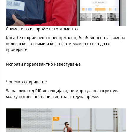
Снимете го и заробете го моментот
Кога ќе открие нешто ненормално, безбедносната камера
веднаш ќе го сними и ќе го фати моментот за да го
проверите.
Испрати порелевантно известување
Човечко откривање
За разлика од PIR детекцијата, не мора да ве загрижува
малку погрешно, навистина заштедува време.