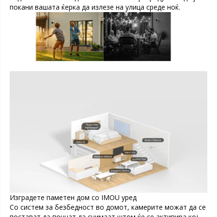
покани вашата ќерка да излезе на улица среде ноќ.
Изградете паметен дом со IMOU уред
Со систем за безбедност во домот, камерите можат да се
постават да почнат да снимаат штом ќе се активира кој