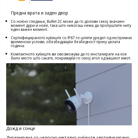
Предна врата и заден двор
Со ноќно гледање, Bullet 2C може да го долови секој значаен
момент дури и ноќе, така што никогаш нема да пропуштите ниту
еден важен момент.
Сертифицираното куќиште со IP67 го штити уредот од екстремни
временски услови, обезбедувајќи безбедност преку целата
година.
Компактното куќиште ви овозможува да го инсталирате на кое
било место што сакате, покривајќи го секој агол од вашиот имот.
Дожд и сонце
Дизајнирана со целосно метално куќиште сертифицирано