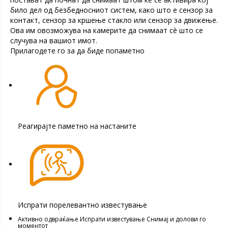
било дел од безбедносниот систем, како што е сензор за
контакт, сензор за кршење стакло или сензор за движење.
Ова им овозможува на камерите да снимаат сè што се
случува на вашиот имот.
Прилагодете го за да биде попаметно
Реагирајте паметно на настаните
Испрати порелевантно известување
Активно одвраќање Испрати известување Снимај и долови го
моментот