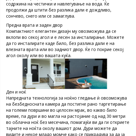
содржина на честички и навлегување на вода. Ќе
продолжи да штити без разлика дали е дождливо,
сончево, снего или се замаглува.
Предна врата и заден двор
Компактниот елегантен дизајн му овозможува да се
вклопи во секој агол и е лесен за инсталирање. Можете
да го инсталирате каде било, без разлика дали е на
влезната врата или во задниот двор. Ќе го покрие секој
агол околу или во вашата куќа.
Ден и ноќ
Напредната технологија за ноќно гледање ѝ овозможува
на безбедносната камера да постигне рано таргетирање
на големи површини во целосен мрак, во какво било
време, па дури и во магла на растојание од над 30 метри
во облачна ноќ без месечина, помагајќи ви да ги откриете
тајните на ноќта околу вашиот дом. Дури можете да
видите и некое младо момче како се прикрадува за да ја