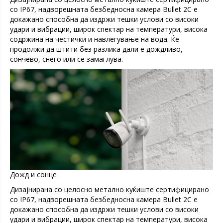
со IP67, надворешната безбедносна камера Bullet 2C е
докажано способна да издржи тешки услови со високи
удари и вибрации, широк спектар на температури, висока
содржина на честички и навлегување на вода. Ќе
продолжи да штити без разлика дали е дождливо,
сончево, снего или се замаглува.
Дожд и сонце
Дизајнирана со целосно метално куќиште сертифицирано
со IP67, надворешната безбедносна камера Bullet 2C е
докажано способна да издржи тешки услови со високи
удари и вибрации, широк спектар на температури, висока