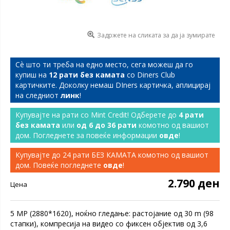
Задржете на сликата за да ја зумирате
Сѐ што ти треба на едно место, сега можеш да го
купиш на
12 рати без камата
со Diners Club
картичките. Доколку немаш DIners картичка, аплицирај
на следниот
линк
!
Купувајте на рати со Mint Credit! Одберете до
4 рати
без камата
или
од 6 до 36 рати
комотно од вашиот
дом. Погледнете за повеќе информации
овде
!
Купувајте до 24 рати БЕЗ КАМАТА комотно од вашиот
дом. Повеќе погледнете
овде
!
2.790 ден
Цена
5 MP (2880*1620), ноќно гледање: растојание од 30 m (98
стапки), компресија на видео со фиксен објектив од 3,6