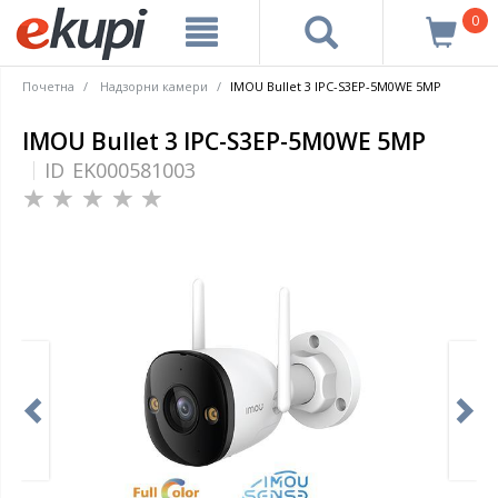
0
Почетна
Надзорни камери
IMOU Bullet 3 IPC-S3EP-5M0WE 5MP
IMOU Bullet 3 IPC-S3EP-5M0WE 5MP
ID
EK000581003