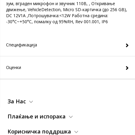
зум, вграден микрофон и звучник 110B, , Откривање
движење, VehicleDetection, Micro SD-картичка (до 256 GB),
DC 12V1A ,Потрошувачка:<12W Работна средина:
-30°C~+50°C, помалку од 95%RH, Rev 001.001, IP6
Спецификација
Оценки
За Нас
Плаќање и испорака
Корисничка поддршка