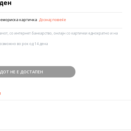
 ден
 мемориска картичка
Дознај повеќе
вачот, со интернет банкарство, онлајн со картички еднократно и на
озможно во рок од 14 дена
ДОТ НЕ Е ДОСТАПЕН
и