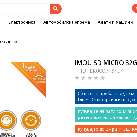
g
Електроника
Автомобилска опрема
Алати и машини
а картичка
IMOU SD MICRO 32G
ID:
EK000713494
Сѐ што ти треба на едно ме
Diners Club картичките. До
Купувајте на рати со Mint C
рати
комотно од вашиот д
Купувајте до 24 рати БЕЗ 