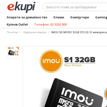
Апарати за домаќинство
Клими
Компјутери
Gamin
Купков Outlet
Телефон: 02 3202 900
Почетна
Надзорни камери
IMOU SD MICRO 32GB ST2-32-S1 мемориск