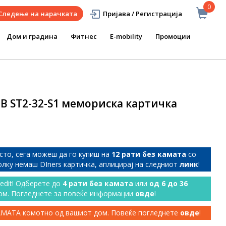
0
Следење на нарачката
Пријава / Регистрација
Дом и градина
Фитнес
E-mobility
Промоции
B ST2-32-S1 мемориска картичка
сто, сега можеш да го купиш на
12 рати без камата
со
колку немаш DIners картичка, аплицирај на следниот
линк
!
redit! Одберете до
4 рати без камата
или
од 6 до 36
ом. Погледнете за повеќе информации
овде
!
КАМАТА комотно од вашиот дом. Повеќе погледнете
овде
!