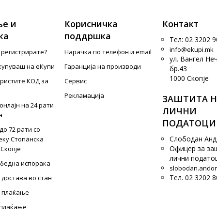
е и
Корисничка
Контакт
ка
поддршка
Тел: 02 3202 9
info@ekupi.mk
е регистрирате?
Нарачка по телефон и еmail
ул. Вангел Не
купуваш на еКупи
Гаранција на производи
бр.43
1000 Скопје
ористите КОД за
Сервис
Рекламација
ЗАШТИТА Н
онлајн на 24 рати
ЛИЧНИ
а
ПОДАТОЦИ
до 72 рати со
Слободан Ан
еку Стопанска
Офицер за за
 Скопје
лични подато
збедна испорака
slobodan.ando
Тел. 02 3202 8
 достава во стан
 плаќање
 плаќање