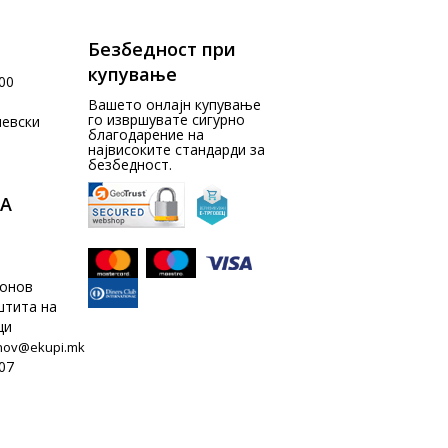
Безбедност при
купување
00
Вашето онлајн купување
го извршувате сигурно
чевски
благодарение на
највисоките стандарди за
безбедност.
А
донов
штита на
ци
nov@ekupi.mk
07