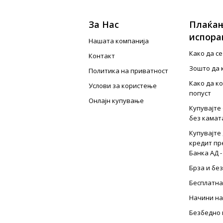
За Нас
Плаќањ
испора
Нашата компанија
Како да с
Контакт
Зошто да 
Политика на приватност
Како да к
Услови за користење
попуст
Онлајн купување
Купувајте 
без камат
Купувајте 
кредит пр
Банка АД -
Брза и бе
Бесплатна
Начини на
Безбедно