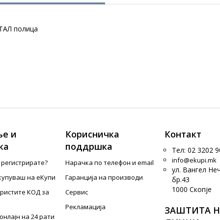
ТАЛ полица
е и
Корисничка
Контакт
ка
поддршка
Тел: 02 3202 9
info@ekupi.mk
е регистрирате?
Нарачка по телефон и еmail
ул. Вангел Не
купуваш на еКупи
Гаранција на производи
бр.43
1000 Скопје
ористите КОД за
Сервис
Рекламација
ЗАШТИТА Н
онлајн на 24 рати