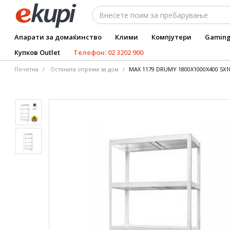
Апарати за домаќинство
Клими
Компјутери
Gamin
Купков Outlet
Телефон: 02 3202 900
Почетна
Останата опрема за дом
MAX 1179 DRUMY 1800Х1000Х400 5Х