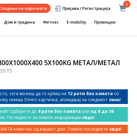
0
Следење на нарачката
Пријава / Регистрација
Дом и градина
Фитнес
E-mobility
Промоции
800Х1000Х400 5Х100KG МЕТАЛ/МЕТАЛ
3970
сто, сега можеш да го купиш на
12 рати без камата
со
колку немаш DIners картичка, аплицирај на следниот
линк
!
redit! Одберете до
4 рати без камата
или
од 6 до 36
ом. Погледнете за повеќе информации
овде
!
КАМАТА комотно од вашиот дом. Повеќе погледнете
овде
!