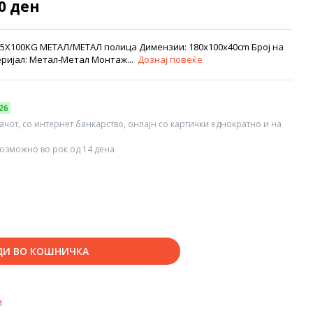
90 ден
 5Х100KG МЕТАЛ/МЕТАЛ полица Димензии: 180x100x40cm Број на
еријал: Метал-Метал Монтаж...
Дознај повеќе
26
вачот, со интернет банкарство, онлајн со картички еднократно и на
озможно во рок од 14 дена
ДИ ВО КОШНИЧКА
и