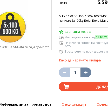
5.5
Цена
MAX 1179 DRUMY 1800Х1000Х400
полици: 5x100kg Боја: Бела Мат
Бесплатна достава
Доставуваме веќе од
13.08.20
Платете во готово на доставу
рати
ечете на сликата за да ја зумирате
Враќањето на производот е в
Како да нарачате онлајн?
ДОДА
Информации за производот
Спецификација
Оценк