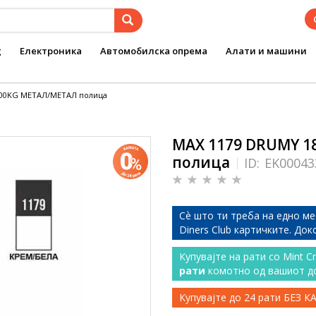
g
Електроника
Автомобилска опрема
Алати и машини
100KG МЕТАЛ/МЕТАЛ полица
MAX 1179 DRUMY 1
полица
ID:
EK00043
Сѐ што ти треба на едно ме
Diners Club картичките. До
Купувајте на рати со Mint C
рати
комотно од вашиот д
Купувајте до 24 рати БЕЗ 