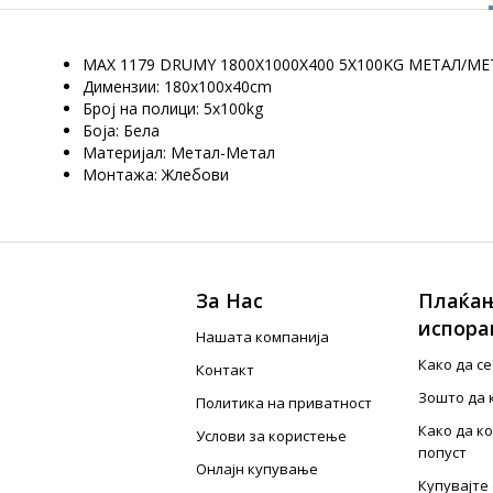
MAX 1179 DRUMY 1800Х1000Х400 5Х100KG МЕТАЛ/МЕ
Димензии: 180x100x40cm
Број на полици: 5x100kg
Боја: Бела
Материјал: Метал-Метал
Монтажа: Жлебови
За Нас
Плаќањ
испора
Нашата компанија
Како да с
Контакт
Зошто да 
Политика на приватност
Како да к
Услови за користење
попуст
Онлајн купување
Купувајте 