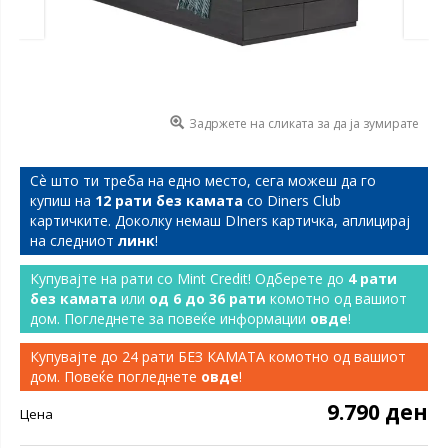
Задржете на сликата за да ја зумирате
Сѐ што ти треба на едно место, сега можеш да го
купиш на
12 рати без камата
со Diners Club
картичките. Доколку немаш DIners картичка, аплицирај
на следниот
линк
!
Купувајте на рати со Mint Credit! Одберете до
4 рати
без камата
или
од 6 до 36 рати
комотно од вашиот
дом. Погледнете за повеќе информации
овде
!
Купувајте до 24 рати БЕЗ КАМАТА комотно од вашиот
дом. Повеќе погледнете
овде
!
9.790 ден
Цена