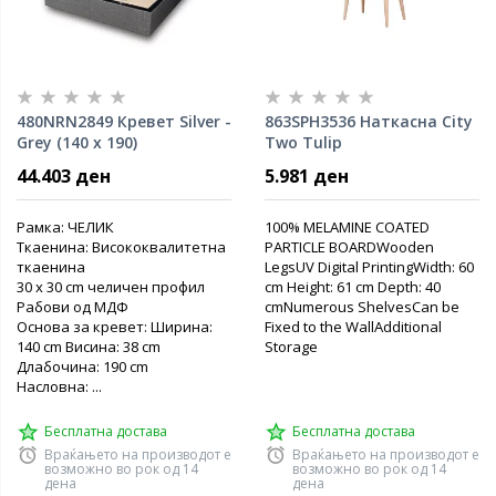
480NRN2849 Кревет Silver -
863SPH3536 Наткасна City
Grey (140 x 190)
Two Tulip
44.403 ден
5.981 ден
Рамка: ЧЕЛИК
100% MELAMINE COATED
Ткаенина: Висококвалитетна
PARTICLE BOARDWooden
ткаенина
LegsUV Digital PrintingWidth: 60
30 x 30 cm челичен профил
cm Height: 61 cm Depth: 40
Рабови од МДФ
cmNumerous ShelvesCan be
Основа за кревет: Ширина:
Fixed to the WallAdditional
140 cm Висина: 38 cm
Storage
Длабочина: 190 cm
Насловна: ...
Бесплатна достава
Бесплатна достава
Враќањето на производот е
Враќањето на производот е
возможно во рок од 14
возможно во рок од 14
дена
дена