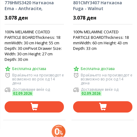
776HMS3420 Наткасна
801CMY3407 Наткасна
Ema - Anthracite,
Fuga - Walnut
Anthracite
3.078 ден
3.078 ден
100% MELAMINE COATED
100% MELAMINE COATED
PARTICLE BOARDThickness: 18
PARTICLE BOARDThickness: 18
mmWidth: 30 cm Height: 55 cm
mmWidth: 60 cm Height: 43 cm
Depth: 30 cmPivot Drawer Size:
Depth: 33 cm
Width: 30 cm Height: 27 cm
Depth: 30 cm
Бесплатна достава
Бесплатна достава
Враќањето на производот е
Враќањето на производот е
возможно во рок од 14
возможно во рок од 14
дена
дена
Доставуваме веќе од
Доставуваме веќе од
02.09.2026
02.09.2026