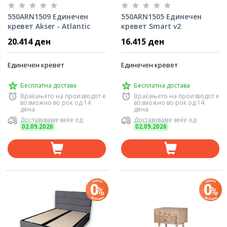
550ARN1509 Единечен
550ARN1505 Единечен
кревет Akser - Atlantic
кревет Smart v2
Pine, Anthracite
20.414 ден
16.415 ден
Единечен кревет
Единечен кревет
Бесплатна достава
Бесплатна достава
Враќањето на производот е
Враќањето на производот е
возможно во рок од 14
возможно во рок од 14
дена
дена
Доставуваме веќе од
Доставуваме веќе од
02.09.2026
02.09.2026