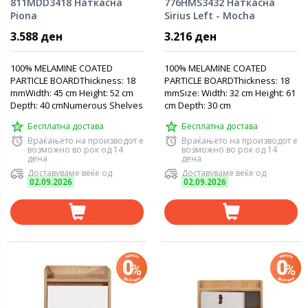
811MDD3418 Наткасна
776HMS3432 Наткасна
Piona
Sirius Left - Mocha
3.588 ден
3.216 ден
100% MELAMINE COATED
100% MELAMINE COATED
PARTICLE BOARDThickness: 18
PARTICLE BOARDThickness: 18
mmWidth: 45 cm Height: 52 cm
mmSize: Width: 32 cm Height: 61
Depth: 40 cmNumerous Shelves
cm Depth: 30 cm
Бесплатна достава
Бесплатна достава
Враќањето на производот е
Враќањето на производот е
возможно во рок од 14
возможно во рок од 14
дена
дена
Доставуваме веќе од
Доставуваме веќе од
02.09.2026
02.09.2026