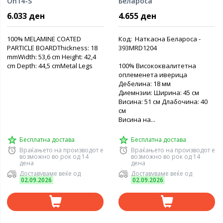
On14-S
Белароса
6.033 ден
4.655 ден
100% MELAMINE COATED
Код: Наткасна Белароса -
PARTICLE BOARDThickness: 18
393MRD1204
mmWidth: 53,6 cm Height: 42,4
cm Depth: 44,5 cmMetal Legs
100% Висококвалитетна
оплеменета иверица
Дебелина: 18 мм
Диемнзии: Ширина: 45 см
Висина: 51 см Длабочина: 40
см
Висина на...
Бесплатна достава
Бесплатна достава
Враќањето на производот е
Враќањето на производот е
возможно во рок од 14
возможно во рок од 14
дена
дена
Доставуваме веќе од
Доставуваме веќе од
02.09.2026
02.09.2026