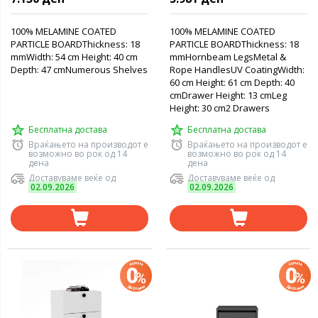
100% MELAMINE COATED
100% MELAMINE COATED
PARTICLE BOARDThickness: 18
PARTICLE BOARDThickness: 18
mmWidth: 54 cm Height: 40 cm
mmHornbeam LegsMetal &
Depth: 47 cmNumerous Shelves
Rope HandlesUV CoatingWidth:
60 cm Height: 61 cm Depth: 40
cmDrawer Height: 13 cmLeg
Height: 30 cm2 Drawers
Бесплатна достава
Бесплатна достава
Враќањето на производот е
Враќањето на производот е
возможно во рок од 14
возможно во рок од 14
дена
дена
Доставуваме веќе од
Доставуваме веќе од
02.09.2026
02.09.2026