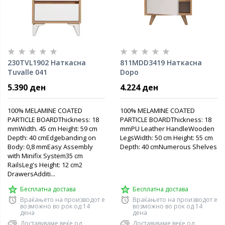
230TVL1902 Наткасна
811MDD3419 Наткасна
Tuvalle 041
Dopo
5.390 ден
4.224 ден
100% MELAMINE COATED
100% MELAMINE COATED
PARTICLE BOARDThickness: 18
PARTICLE BOARDThickness: 18
mmWidth. 45 cm Height: 59 cm
mmPU Leather HandleWooden
Depth: 40 cmEdgebanding on
LegsWidth: 50 cm Height: 55 cm
Body: 0,8 mmEasy Assembly
Depth: 40 cmNumerous Shelves
with Minifix System35 cm
RailsLeg's Height: 12 cm2
DrawersAdditi...
Бесплатна достава
Бесплатна достава
Враќањето на производот е
Враќањето на производот е
возможно во рок од 14
возможно во рок од 14
дена
дена
Доставуваме веќе од
Доставуваме веќе од