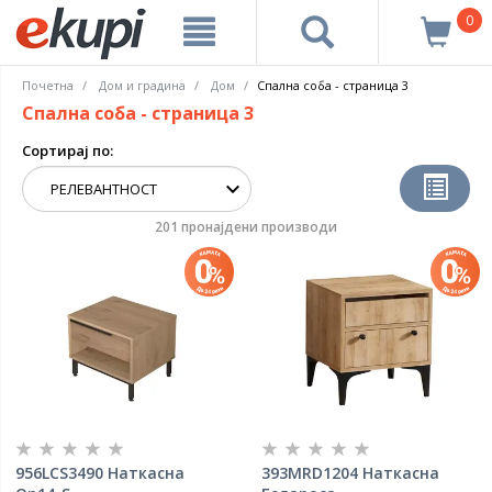
0
Почетна
Дом и градина
Дом
Спална соба - страница 3
Спална соба - страница 3
Сортирај по:
201 пронајдени производи
956LCS3490 Наткасна
393MRD1204 Наткасна