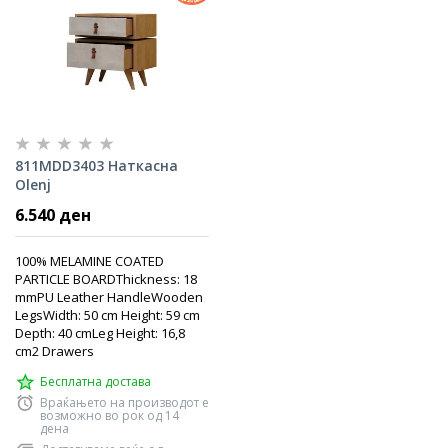
811MDD3403 Наткасна
Olenj
6.540 ден
100% MELAMINE COATED
PARTICLE BOARDThickness: 18
mmPU Leather HandleWooden
LegsWidth: 50 cm Height: 59 cm
Depth: 40 cmLeg Height: 16,8
cm2 Drawers
Бесплатна достава
Враќањето на производот е
возможно во рок од 14
дена