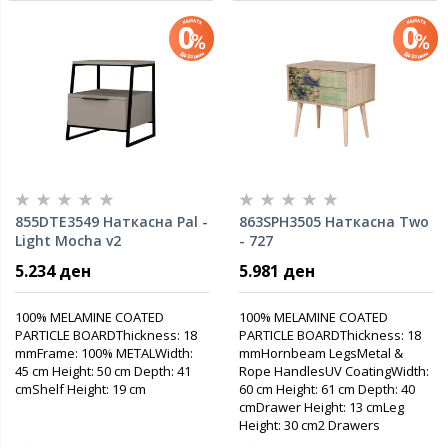
855DTE3549 Наткасна Pal -
863SPH3505 Наткасна Two
Light Mocha v2
- 727
5.234 ден
5.981 ден
100% MELAMINE COATED
100% MELAMINE COATED
PARTICLE BOARDThickness: 18
PARTICLE BOARDThickness: 18
mmFrame: 100% METALWidth:
mmHornbeam LegsMetal &
45 cm Height: 50 cm Depth: 41
Rope HandlesUV CoatingWidth:
cmShelf Height: 19 cm
60 cm Height: 61 cm Depth: 40
cmDrawer Height: 13 cmLeg
Height: 30 cm2 Drawers