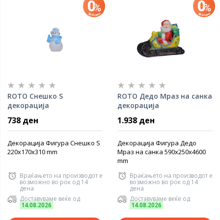
ROTO Снешко S
ROTO Дедо Мраз на санка
декорација
декорација
738 ден
1.938 ден
Декорација Фигура Снешко S
Декорација Фигура Дедо
220x170x310 mm
Мраз на санка 590x250x4600
mm
Враќањето на производот е
Враќањето на производот е
возможно во рок од 14
возможно во рок од 14
дена
дена
Доставуваме веќе од
Доставуваме веќе од
14.08.2026
14.08.2026