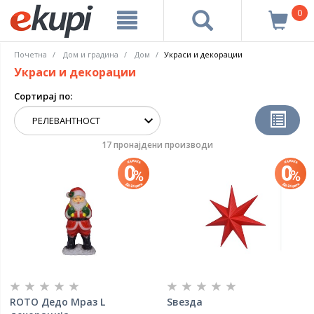
0
Почетна
Дом и градина
Дом
Украси и декорации
Украси и декорации
Сортирај по:
17 пронајдени производи
ROTO Дедо Мраз L
Ѕвезда