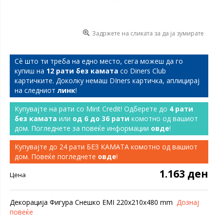
Задржете на сликата за да ја зумирате
Сѐ што ти треба на едно место, сега можеш да го
купиш на
12 рати без камата
со Diners Club
картичките. Доколку немаш DIners картичка, аплицирај
на следниот
линк
!
Купувајте на рати со Mint Credit! Одберете до
4 рати
без камата
или
од 6 до 36 рати
комотно од вашиот
дом. Погледнете за повеќе информации
овде
!
Купувајте до 24 рати БЕЗ КАМАТА комотно од вашиот
дом. Повеќе погледнете
овде
!
1.163 ден
Цена
Декорација Фигура Снешко EMI 220x210x480 mm
Дознај
повеќе