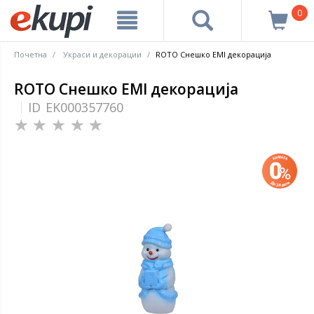
0
Почетна
Украси и декорации
ROTO Снешко EMI декорација
ROTO Снешко EMI декорација
ID
EK000357760