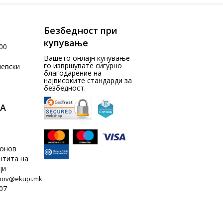
Безбедност при
купување
00
Вашето онлајн купување
го извршувате сигурно
чевски
благодарение на
највисоките стандарди за
безбедност.
А
донов
штита на
ци
nov@ekupi.mk
07