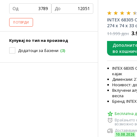
Од
До
INTEX 68305 C
ПОТВРДИ
274 x 74 x 33
3.
11.999 ден
Купувај по тип на производ
Дополнит
Додатоци за базени
(3)
во кошнич
INTEX 68305 
кајак
Димензии: 27
Носивост: до 
Вклучени а
весла
Бренд: INTE
Бесплатна д
Враќањето 
возможно во
Доставуваме
10.08.2026