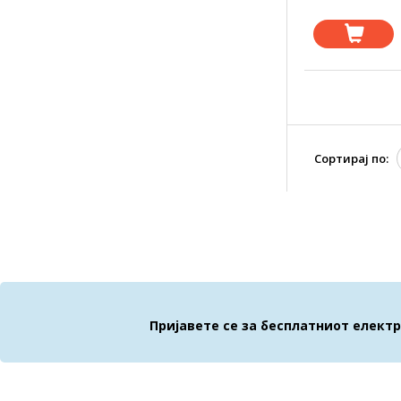
Сортирај по:
Пријавете се за бесплатниот елект