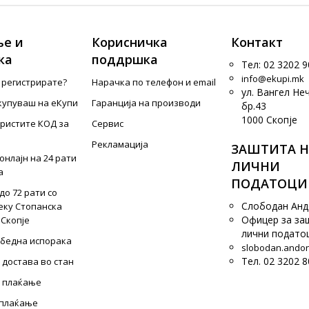
е и
Корисничка
Контакт
ка
поддршка
Тел: 02 3202 9
info@ekupi.mk
е регистрирате?
Нарачка по телефон и еmail
ул. Вангел Не
купуваш на еКупи
Гаранција на производи
бр.43
1000 Скопје
ористите КОД за
Сервис
Рекламација
ЗАШТИТА Н
онлајн на 24 рати
ЛИЧНИ
а
ПОДАТОЦИ
до 72 рати со
Слободан Ан
еку Стопанска
Офицер за за
 Скопје
лични подато
збедна испорака
slobodan.ando
Тел. 02 3202 8
 достава во стан
 плаќање
 плаќање