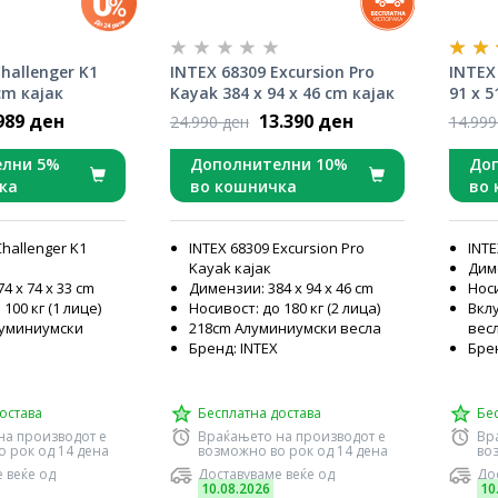
hallenger K1
INTEX 68309 Excursion Pro
INTEX 
 cm кајак
Kayak 384 x 94 x 46 cm кајак
91 x 5
989 ден
13.390 ден
24.990 ден
14.999
елни 5%
Дополнителни 10%
До
ка
во кошничка
во 
Challenger K1
INTEX 68309 Excursion Pro
INTE
Kayak кајак
Диме
4 x 74 x 33 cm
Димензии: 384 x 94 x 46 cm
Носи
100 кг (1 лице)
Носивост: до 180 кг (2 лица)
Вкл
луминиумски
218cm Алуминиумски весла
вес
Бренд: INTEX
Бре
X
остава
Бесплатна достава
Бе
на производот е
Враќањето на производот е
Вр
 рок од 14 дена
возможно во рок од 14 дена
во
 веќе од
Доставуваме веќе од
Дос
10.08.2026
10