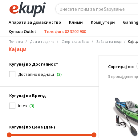
Апарати за домаќинство
Клими
Компјутери
Gamin
Купков Outlet
Телефон: 02 3202 900
Почетна
Дом и градина
Спортска забава
Забава на вода
Кајац
Кајаци
Купувај по Достапност
Сортирај по:
Достапно веднаш
(3)
3 пронајдени п
Купувај по Бренд
Intex
(3)
Купувај по Цена (ден)