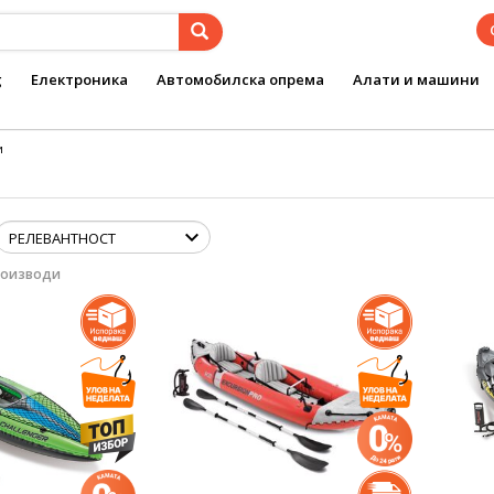
g
Електроника
Автомобилска опрема
Алати и машини
и
роизводи