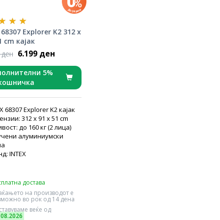
68307 Explorer K2 312 x
1 cm кајак
6.199 ден
 ден
полнителни 5%
кошничка
X 68307 Explorer K2 кајак
нзии: 312 x 91 x 51 cm
вост: до 160 кг (2 лица)
учени алуминиумски
ла
нд: INTEX
сплатна достава
аќањето на производот е
зможно во рок од 14 дена
тавуваме веќе од
.08.2026