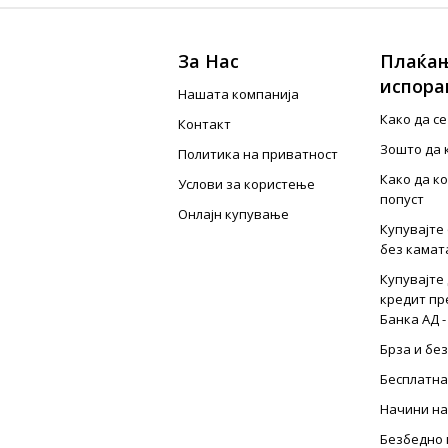
За Нас
Плаќањ
испора
Нашата компанија
Како да с
Контакт
Зошто да 
Политика на приватност
Како да к
Услови за користење
попуст
Онлајн купување
Купувајте 
без камат
Купувајте 
кредит пр
Банка АД -
Брза и бе
Бесплатна
Начини на
Безбедно