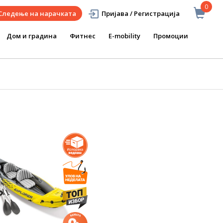
0
Следење на нарачката
Пријава / Регистрација
Дом и градина
Фитнес
E-mobility
Промоции