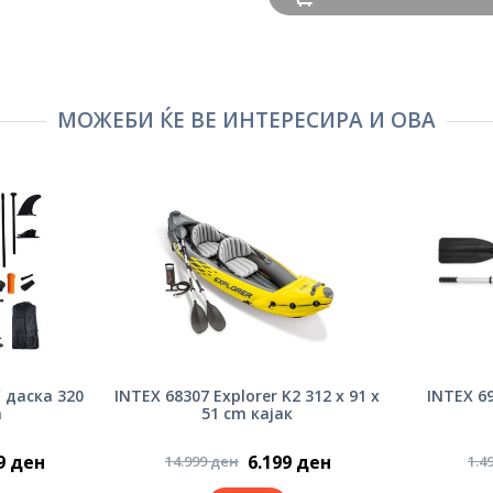
МОЖЕБИ ЌЕ ВЕ ИНТЕРЕСИРА И ОВА
" даска 320
INTEX 68307 Explorer K2 312 x 91 x
INTEX 6
m
51 cm кајак
9 ден
6.199 ден
14.999 ден
1.4