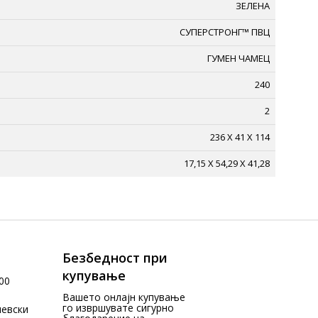
ЗЕЛЕНА
СУПЕРСТРОНГ™ ПВЦ
ГУМЕН ЧАМЕЦ
240
2
236 X 41 X 114
17,15 X 54,29 X 41,28
Безбедност при
купување
00
Вашето онлајн купување
го извршувате сигурно
чевски