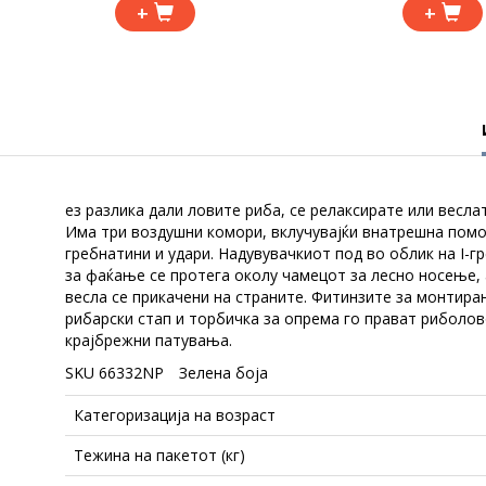
+
+
ез разлика дали ловите риба, се релаксирате или весла
Има три воздушни комори, вклучувајќи внатрешна помо
гребнатини и удари. Надувувачкиот под во облик на I-
за фаќање се протега околу чамецот за лесно носење, 
весла се прикачени на страните. Фитинзите за монтир
рибарски стап и торбичка за опрема го прават риболово
крајбрежни патувања.
SKU
66332NP
Зелена
боја
Категоризација на возраст
Тежина на пакетот (кг)