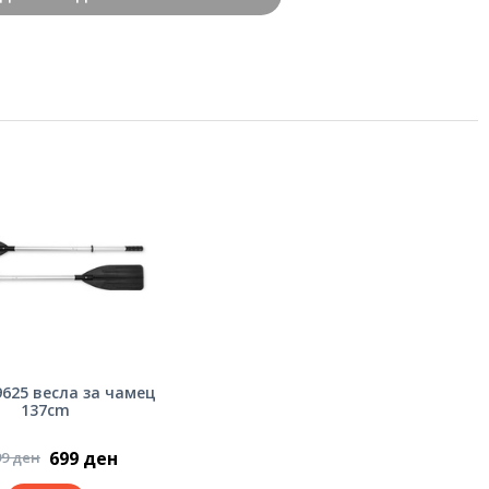
9625 весла за чамец
137cm
699 ден
99 ден