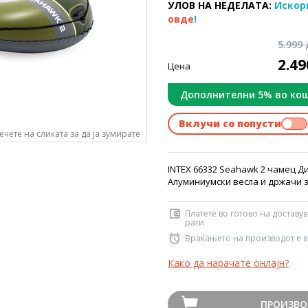
УЛОВ НА НЕДЕЛАТА:
Искор
овде
!
5.999
2.4
Цена
Дополнителни 5% во ко
Вклучи со попусти
ечете на сликата за да ја зумирате
INTEX 66332 Seahawk 2 чамец Дим
Алуминиумски весла и држачи з
Платете во готово на доставу
рати
Враќањето на производот е в
Како да нарачате онлајн?
ПРОИЗВО