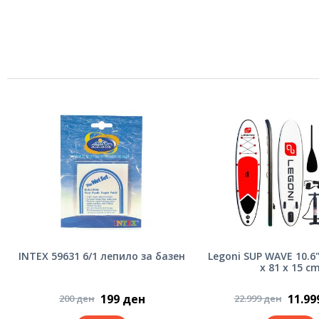
INTEX 59631 6/1 лепило за базен
Legoni SUP WAVE 10.6
x 81 x 15 c
199 ден
11.99
200 ден
22.999 ден