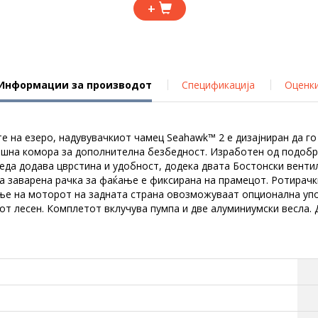
+
Информации за производот
Спецификација
Оценк
те на езеро, надувувачкиот чамец Seahawk™ 2 е дизајниран да г
шна комора за дополнителна безбедност. Изработен од подобрен
греда додава цврстина и удобност, додека двата Бостонски вен
а заварена рачка за фаќање е фиксирана на прамецот. Ротирачк
ање на моторот на задната страна овозможуваат опционална уп
т лесен. Комплетот вклучува пумпа и две алуминиумски весла. Ди