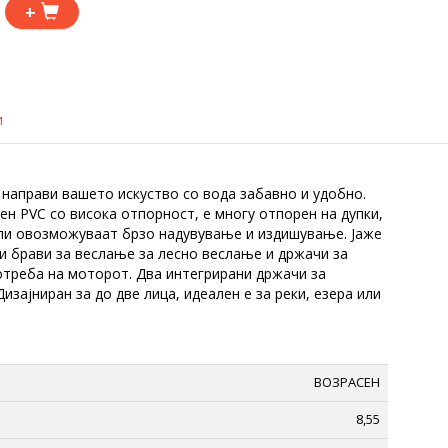
+
и
о направи вашето искуство со вода забавно и удобно.
 PVC со висока отпорност, е многу отпорен на дупки,
тили овозможуваат брзо надувување и издишување. Јаже
и брави за веслање за лесно веслање и држачи за
отреба на моторот. Два интегрирани држачи за
зајниран за до две лица, идеален е за реки, езера или
ВОЗРАСЕН
8,55