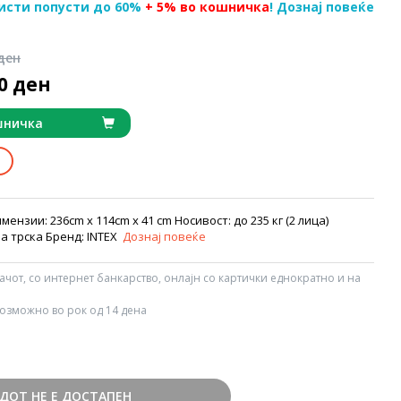
исти попусти до 60%
+ 5% во кошничка
! Дознај повеќе
 ден
90 ден
шничка
ензии: 236cm x 114cm x 41 cm Носивост: до 235 кг (2 лица)
а трска Бренд: INTEX
Дознај повеќе
вачот, со интернет банкарство, онлајн со картички еднократно и на
озможно во рок од 14 дена
ДОТ НЕ Е ДОСТАПЕН