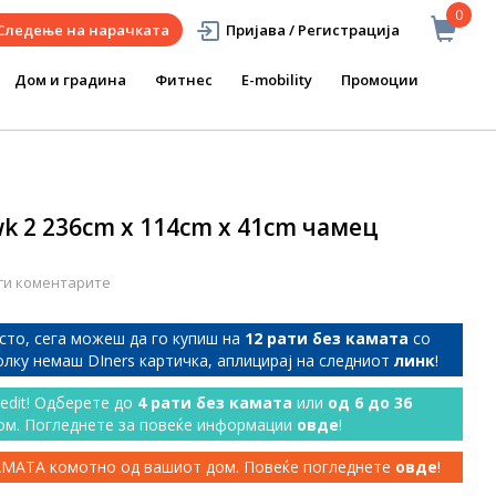
0
Следење на нарачката
Пријава / Регистрација
Дом и градина
Фитнес
E-mobility
Промоции
wk 2 236cm x 114cm x 41cm чамец
ги коментарите
сто, сега можеш да го купиш на
12 рати без камата
со
колку немаш DIners картичка, аплицирај на следниот
линк
!
redit! Одберете до
4 рати без камата
или
од 6 до 36
ом. Погледнете за повеќе информации
овде
!
КАМАТА комотно од вашиот дом. Повеќе погледнете
овде
!