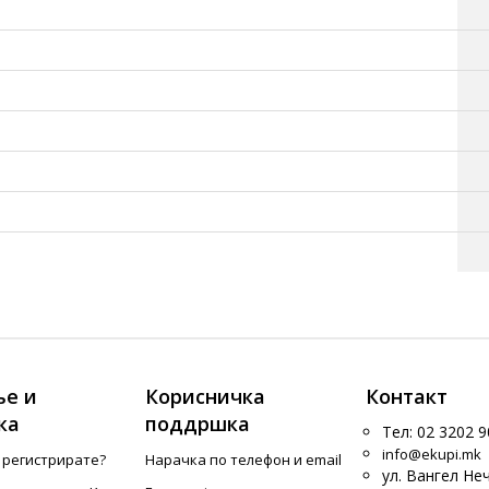
е и
Корисничка
Контакт
ка
поддршка
Тел: 02 3202 9
info@ekupi.mk
е регистрирате?
Нарачка по телефон и еmail
ул. Вангел Не