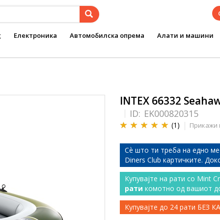
g
Електроника
Автомобилска опрема
Алати и машини
INTEX 66332 Seaha
ID:
EK000820315
(1)
Прикажи 
Сѐ што ти треба на едно ме
Diners Club картичките. До
Купувајте на рати со Mint C
рати
комотно од вашиот д
Купувајте до 24 рати БЕЗ 