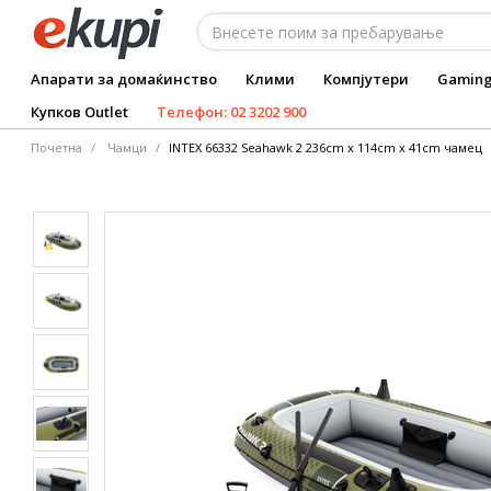
Апарати за домаќинство
Клими
Компјутери
Gamin
Купков Outlet
Телефон: 02 3202 900
Почетна
Чамци
INTEX 66332 Seahawk 2 236cm x 114cm x 41cm чамец