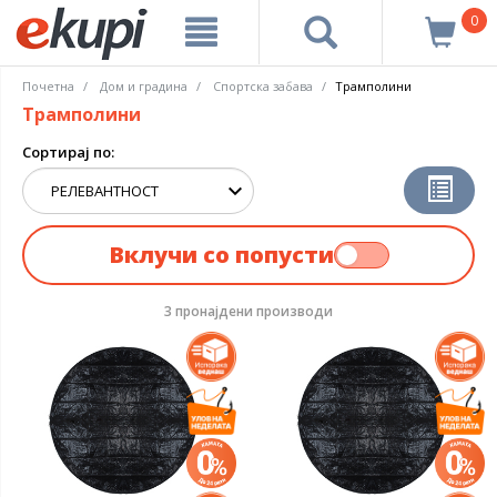
0
Почетна
Дом и градина
Спортска забава
Трамполини
Трамполини
Сортирај по:
Вклучи со попусти
3 пронајдени производи