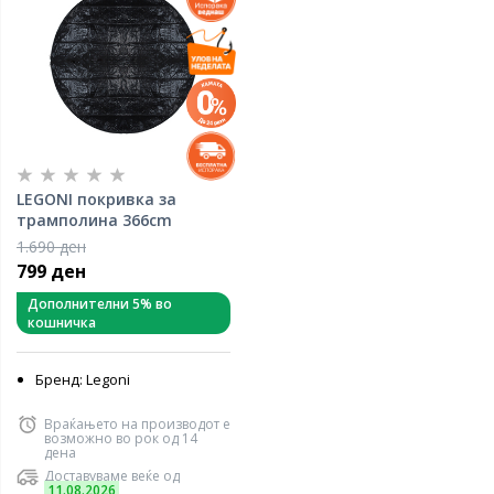
LEGONI покривка за
трамполина 366cm
1.690 ден
799 ден
Дополнителни 5% во
кошничка
Бренд: Legoni
Враќањето на производот е
возможно во рок од 14
дена
Доставуваме веќе од
11.08.2026