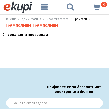
0
Почетна
Дом и градина
Спортска забава
Трамполини
Трамполини Трамполини
0 пронајдени производи
Пријавете се за бесплатниот
електронски билтен