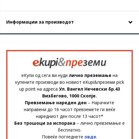
Информации за производот
еКупи од сега ви нуди
лично преземање
на
купените производи во новиот eKupi&преземи pick
up point на адреса
Ул. Вангел Нечевски бр.43
Визбегово, 1000 Скопје.
Превземање нареден ден
– Нарачките
направени до 16 часот превземете ги веќе
наредниот ден после 13 часот*
Без трошоци за испорака
– лично превземање е
бесплатно.
Повеќе погледнете
овде
.