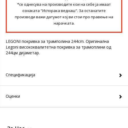
*се однесува на производите кои на себе ја имаат
ознаката "Испорака веднаш". За останатите
производи важи датумот кој ви стои про правење на
нарачката.
LEGONI покривка за трамполина 244cm. Оригинална
Legoni висококвалитетна покривка за трамоплини од
244цм дијаметар.
Спецификација
Оценки