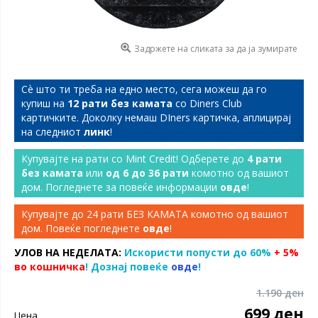
Задржете на сликата за да ја зумирате
Сѐ што ти треба на едно место, сега можеш да го
купиш на
12 рати без камата
со Diners Club
картичките. Доколку немаш DIners картичка, аплицирај
на следниот
линк
!
Купувајте на рати со Mint Credit! Одберете до
4 рати
без камата
или
од 6 до 36 рати
комотно од вашиот
дом. Погледнете за повеќе информации
овде
!
Купувајте до 24 рати БЕЗ КАМАТА комотно од вашиот
дом. Повеќе погледнете
овде
!
УЛОВ НА НЕДЕЛАТА:
Искористи попусти до 60%
+ 5%
во кошничка
! Дознај повеќе
овде
!
1.190 ден
699 ден
Цена