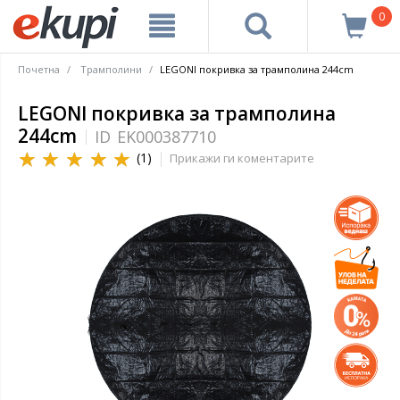
0
Почетна
Трамполини
LEGONI покривка за трамполина 244cm
LEGONI покривка за трамполина
244cm
ID
EK000387710
(1)
Прикажи ги коментарите