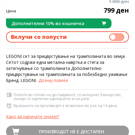
1.000 ден
799 ден
Цена
Дополнителни 10% во кошничка
Вклучи со попусти
LEGONI сет за прицврстување на трамполината во земја
Сетот содржи една метална навртка и стега за
затегнување со трамполината Дополнително
прицврстување на трамполината за побезбедно уживање
Бренд: LEGONI
Дознај повеќе
Платете во готово на доставувачот, со интернет банкарство,
онлајн со картички еднократно и на рати
Враќањето на производот е возможно во рок од 14 дена
Како да нарачате онлајн?
ПРОИЗВОДОТ НЕ Е ДОСТАПЕН