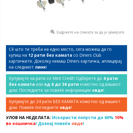
Задржете на сликата за да ја зумирате
Сѐ што ти треба на едно место, сега можеш да го
купиш на
12 рати без камата
со Diners Club
картичките. Доколку немаш DIners картичка, аплицирај
на следниот
линк
!
Купувајте на рати со Mint Credit! Одберете до
4 рати
без камата
или
од 6 до 36 рати
комотно од вашиот
дом. Погледнете за повеќе информации
овде
!
Купувајте до 24 рати БЕЗ КАМАТА комотно од вашиот
дом. Повеќе погледнете
овде
!
УЛОВ НА НЕДЕЛАТА:
Искористи попусти до 60%
10%
во кошничка
! Дознај повеќе
овде
!