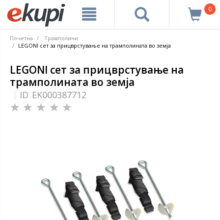
0
Почетна
Трамполини
LEGONI сет за прицврстување на трамполината во земја
LEGONI сет за прицврстување на
трамполината во земја
ID
EK000387712