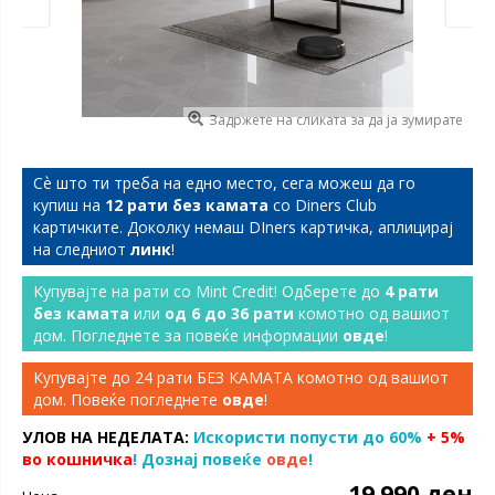
Задржете на сликата за да ја зумирате
Сѐ што ти треба на едно место, сега можеш да го
купиш на
12 рати без камата
со Diners Club
картичките. Доколку немаш DIners картичка, аплицирај
на следниот
линк
!
Купувајте на рати со Mint Credit! Одберете до
4 рати
без камата
или
од 6 до 36 рати
комотно од вашиот
дом. Погледнете за повеќе информации
овде
!
Купувајте до 24 рати БЕЗ КАМАТА комотно од вашиот
дом. Повеќе погледнете
овде
!
УЛОВ НА НЕДЕЛАТА:
Искористи попусти до 60%
+ 5%
во кошничка
! Дознај повеќе
овде
!
19.990 ден