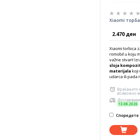
Xiaomi торба
2.470 ден
Xiaomi torbica z
romobil u koju m
važne stvari! Iz
sloja kompozi
materijala
koji
udarca ili pada 
Враќањето 
возможно во
Доставуваме
13.08.2026
Споредете 