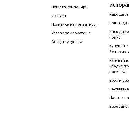
испора
Нашата компанија
Како да с
Контакт
Зошто да 
Политика на приватност
Како да к
Услови за користење
попуст
Онлајн купување
Купувајте 
без камат
Купувајте 
кредит пр
Банка АД -
Брза и бе
Бесплатна
Начини на
Безбедно