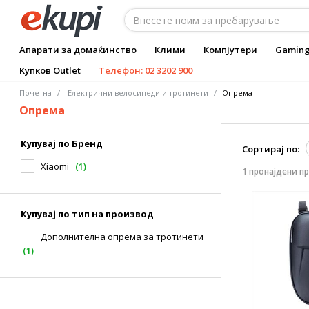
Апарати за домаќинство
Клими
Компјутери
Gamin
Купков Outlet
Телефон: 02 3202 900
Почетна
Електрични велосипеди и тротинети
Опрема
Опрема
Купувај по Бренд
Сортирај по:
Xiaomi
(1)
1 пронајдени п
Купувај по тип на производ
Дополнителна опрема за тротинети
(1)