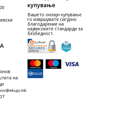
купување
00
Вашето онлајн купување
го извршувате сигурно
чевски
благодарение на
највисоките стандарди за
безбедност.
А
донов
штита на
ци
nov@ekupi.mk
07