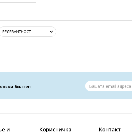
ронски билтен
е и
Корисничка
Контакт