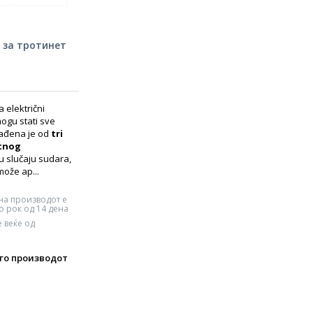
 за тротинет
a električni
ogu stati sve
rađena je od
tri
tnog
 u slučaju sudara,
može ap...
на производот е
 рок од 14 дена
 веќе од
го производот