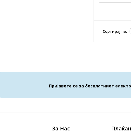
Сортирај по:
Пријавете се за бесплатниот елект
За Нас
Плаќањ