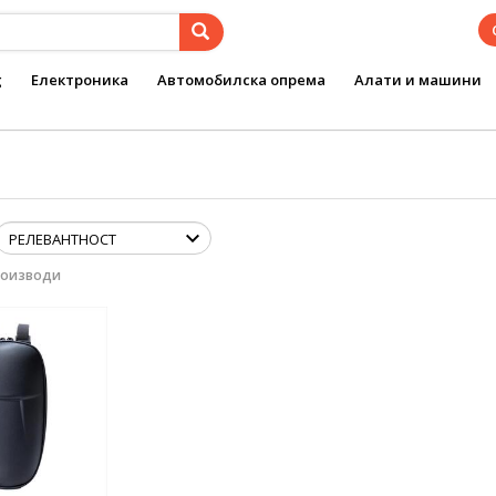
g
Електроника
Автомобилска опрема
Алати и машини
роизводи