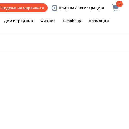
0
Следење на нарачката
Пријава / Регистрација
Дом и градина
Фитнес
E-mobility
Промоции