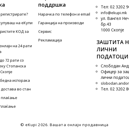
ка
поддршка
Тел: 02 3202 9
info@ekupi.mk
е регистрирате?
Нарачка по телефон и еmail
ул. Вангел Не
купуваш на еКупи
Гаранција на производи
бр.43
1000 Скопје
ористите КОД за
Сервис
Рекламација
ЗАШТИТА Н
онлајн на 24 рати
ЛИЧНИ
а
ПОДАТОЦИ
до 72 рати со
Слободан Ан
еку Стопанска
Офицер за за
 Скопје
лични подато
збедна испорака
slobodan.ando
Тел. 02 3202 8
 достава во стан
 плаќање
 плаќање
© eKupi
2026. Вашата онлајн продавница