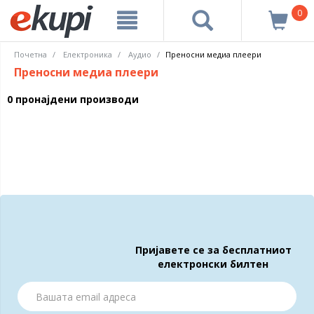
0
Почетна
Електроника
Аудио
Преносни медиа плеери
Преносни медиа плеери
0 пронајдени производи
Пријавете се за бесплатниот
електронски билтен