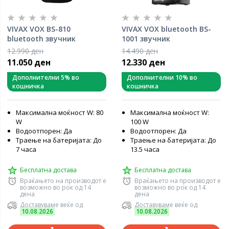
VIVAX VOX BS-810
VIVAX VOX bluetooth BS-
bluetooth звучник
1001 звучник
12.990 ден
14.490 ден
11.050 ден
12.330 ден
Дополнителни 5% во
Дополнителни 10% во
кошничка
кошничка
Максимална моќност W: 80
Максимална моќност W:
W
100 W
Водоотпорен: Да
Водоотпорен: Да
Траење на батеријата: До
Траење на батеријата: До
7 часа
13.5 часа
Бесплатна достава
Бесплатна достава
Враќањето на производот е
Враќањето на производот е
возможно во рок од 14
возможно во рок од 14
дена
дена
Доставуваме веќе од
Доставуваме веќе од
10.08.2026
10.08.2026