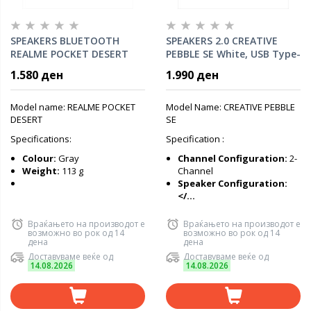
SPEAKERS BLUETOOTH
SPEAKERS 2.0 CREATIVE
REALME POCKET DESERT
PEBBLE SE White, USB Type-
GREY (3W) (6 hours
C, bluetooth 5.3, RGB,
1.580 ден
1.990 ден
playtime) IPX5 water
(4.4W) 51MF1725AA001
resistance
Model name: REALME POCKET
Model Name: CREATIVE PEBBLE
DESERT
SE
Specifications:
Specification :
Colour:
Gray
Channel Configuration:
2-
Weight:
113 g
Channel
Speaker Configuration:
</...
Враќањето на производот е
Враќањето на производот е
возможно во рок од 14
возможно во рок од 14
дена
дена
Доставуваме веќе од
Доставуваме веќе од
14.08.2026
14.08.2026