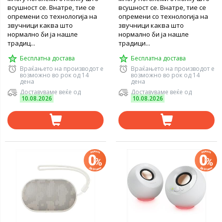
всушност се. Внатре, тие се
всушност се. Внатре, тие се
опремени со технологија на
опремени со технологија на
звучници каква што
звучници каква што
нормално би ја нашле
нормално би ја нашле
традиц...
традици...
Бесплатна достава
Бесплатна достава
Враќањето на производот е
Враќањето на производот е
возможно во рок од 14
возможно во рок од 14
дена
дена
Доставуваме веќе од
Доставуваме веќе од
10.08.2026
10.08.2026