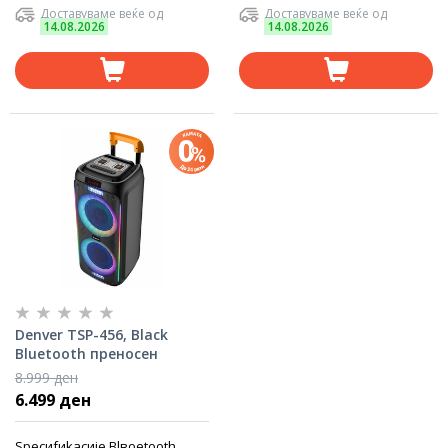
Доставуваме веќе од
Доставуваме веќе од
14.08.2026
14.08.2026
Denver TSP-456, Black
Bluetooth преносен
звучник
8.999 ден
6.499 ден
Specиfиkacиje Blвоetooth