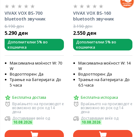
VIVAX VOX BS-700
VIVAX VOX BS-160
bluetooth звучник
bluetooth звучник
6.190 ден
3.190 ден
5.290 ден
2.550 ден
Дополнителни 5% во
Дополнителни 5% во
кошничка
кошничка
Максимална моќност W: 70
Максимална моќност W: 14
W
W
Водоотпорен: Да
Водоотпорен: Да
Траење на батеријата: До
Траење на батеријата: До
5 часа
6.5 часа
Бесплатна достава
Бесплатна испорака
Враќањето на производот е
Враќањето на производот е
возможно во рок од 14
возможно во рок од 14
дена
дена
Доставуваме веќе од
Доставуваме веќе од
10.08.2026
10.08.2026