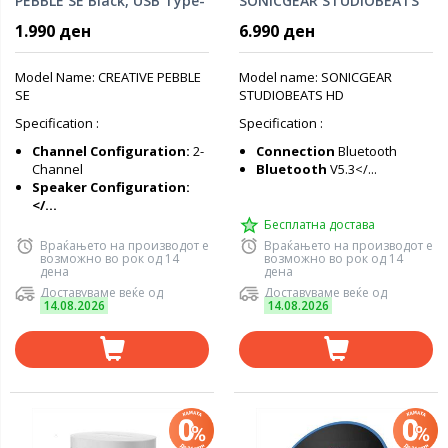
PEBBLE SE Black, USB Type-
SONICGEAR STUDIOBEATS
C, bluetooth 5.3, RGB,
HD PORTABLE SPEAKER 60W
1.990 ден
6.990 ден
(4.4W) 51MF1725AA000
(up to 12 hours)
w/microphone, 7200mAh
powerbank, lightning efect
Model Name: CREATIVE PEBBLE
Model name: SONICGEAR
SE
STUDIOBEATS HD
Specification :
Specification :
Channel Configuration:
2-
Connection
Bluetooth
Channel
Bluetooth
V5.3</...
Speaker Configuration:
</...
Бесплатна достава
Враќањето на производот е
Враќањето на производот е
возможно во рок од 14
возможно во рок од 14
дена
дена
Доставуваме веќе од
Доставуваме веќе од
14.08.2026
14.08.2026