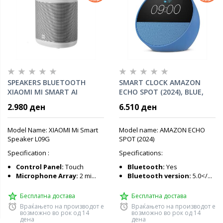
SPEAKERS BLUETOOTH
SMART CLOCK AMAZON
XIAOMI MI SMART AI
ECHO SPOT (2024), BLUE,
SPEAKER, L09G, QBH4190GL
B0C2RSJHS6
2.980 ден
6.510 ден
Model Name: XIAOMI Mi Smart
Model name: AMAZON ECHO
Speaker L09G
SPOT (2024)
Specification :
Specifications:
Control Panel:
Touch
Bluetooth:
Yes
Microphone Array:
2 mi...
Bluetooth version:
5.0</...
Бесплатна достава
Бесплатна достава
Враќањето на производот е
Враќањето на производот е
возможно во рок од 14
возможно во рок од 14
дена
дена