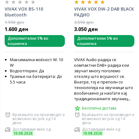
VIVAX VOX BS-110
VIVAX VOX DW-2 DAB BLACK
bluetooth
РАДИО
1.990 ден
3.590 ден
1.600 ден
3.050 ден
Дополнителни 5% во
Дополнителни 5% во
кошничка
кошничка
Максимална моќност W: 10
VIVAX Audio радија се
W
компактни DAB+ радија кои
Водоотпорен: Да
звучат многу поголемо
Траење на батеријата: До
отколку што всушност се.
5.5 часа
Внатре, тој е преполн со
технологија на звучници што
вообичаено ја наоѓате кај
традиционалните звучниц...
Бесплатна достава
Враќањето на производот е
Враќањето на производот е
возможно во рок од 14
возможно во рок од 14
дена
дена
Доставуваме веќе од
Доставуваме веќе од
10.08.2026
10.08.2026