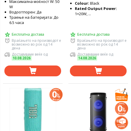
Максимална моќност W: 50
Colour:
Black
W
Rated Output Power:
Водоотпорен: Да
1×20W, ...
Траење на батеријата: До
6.5 часа
Бесплатна достава
Бесплатна достава
Враќањето на производот е
Враќањето на производот е
возможно во рок од 14
возможно во рок од 14
дена
дена
Доставуваме веќе од
Доставуваме веќе од
10.08.2026
14.08.2026