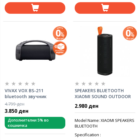
VIVAX VOX BS-211
SPEAKERS BLUETOOTH
bluetooth звучник
XIAOMI SOUND OUTDOOR
BLACK 30W (up to 12 hours)
4.799 ден
2.980 ден
IP67 Waterproof, w/mic
3.850 ден
Дополнителни 5% во
Model Name: XIAOMI SPEAKERS
кошничка
BLUETOOTH
Specification :