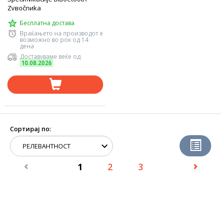
Zvвоčnиka
Бесплатна достава
Враќањето на производот е
возможно во рок од 14
дена
Доставуваме веќе од
10.08.2026
Сортирај по:
1
2
3