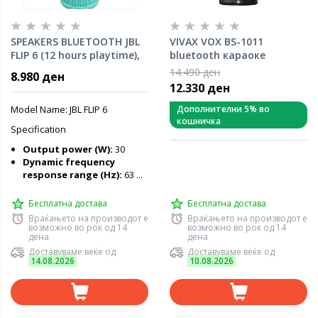
SPEAKERS BLUETOOTH JBL
VIVAX VOX BS-1011
FLIP 6 (12 hours playtime),
bluetooth караоке
IPX67 waterproof, 20W,
звучник
14.490 ден
8.980 ден
TEAL
12.330 ден
Model Name: JBL FLIP 6
Дополнителни 5% во
кошничка
Specification
Output power (W):
30
Dynamic frequency
response range (Hz):
63 ...
Бесплатна достава
Бесплатна достава
Враќањето на производот е
Враќањето на производот е
возможно во рок од 14
возможно во рок од 14
дена
дена
Доставуваме веќе од
Доставуваме веќе од
14.08.2026
10.08.2026