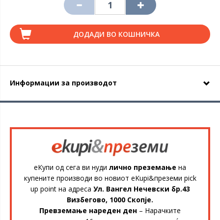
ДОДАДИ ВО КОШНИЧКА
Информации за производот
еКупи од сега ви нуди
лично преземање
на
купените производи во новиот eKupi&преземи pick
up point на адреса
Ул. Вангел Нечевски бр.43
Визбегово, 1000 Скопје.
Превземање нареден ден
– Нарачките