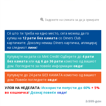
Задржете на сликата за да ја зумирате
Сѐ што ти треба на едно место, сега можеш да го
купиш на
12 рати без камата
со Diners Club
картичките. Доколку немаш DIners картичка, аплицирај
на следниот
линк
!
Купувајте на рати со Mint Credit! Одберете до
4 рати
без камата
или
од 6 до 36 рати
комотно од вашиот
дом. Погледнете за повеќе информации
овде
!
Купувајте до 24 рати БЕЗ КАМАТА комотно од вашиот
дом. Повеќе погледнете
овде
!
УЛОВ НА НЕДЕЛАТА:
Искористи попусти до 60%
+ 5%
во кошничка
! Дознај повеќе
овде
!
3.599 ден