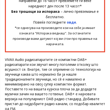
направени до 16 часот превземете ги веќе
наредниот ден после 13 часот*
Без трошоци за испорака
– лично превземање е
бесплатно.
Повеќе погледнете
овде
.
*се однесува на производите кои на себе ја имаат
ознаката "Испорака веднаш". За останатите
производи важи датумот кој ви стои про правење на
нарачката.
VIVAX Audio радиоапаратите се компактни DAB+
радиоапарати кои звучат многу поголеми отколку што
всушност се. Внатре, тие се опремени со технологија на
звучници каква што нормално би ја нашле
традиционалните звучници, но сè е намалено и
минимизирано на овој супер компактен формат.
Поставете го на вашата кујнска плоча за да додадете
музички зачин на вашето готвење. DAB+ е најновата
верзија на популарниот DAB радио стандард. Добивате
пристап до најдобрите радио канали, со подобар квалитет
од FM.