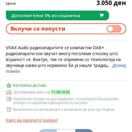
3.050 ден
Цена
Дополнителни 5% во кошничка
Вклучи со попусти
VIVAX Audio радиоапаратите се компактни DAB+
радиоапарати кои звучат многу поголеми отколку што
всушност се. Внатре, тие се опремени со технологија на
звучници каква што нормално би ја нашле традиц...
Дознај
повеќе
Бесплатна достава
Доставуваме веќе од
11.08.2026
Платете во готово на доставувачот, со интернет банкарство,
онлајн со картички еднократно и на рати
Враќањето на производот е возможно во рок од 14 дена
Како да нарачате онлајн?