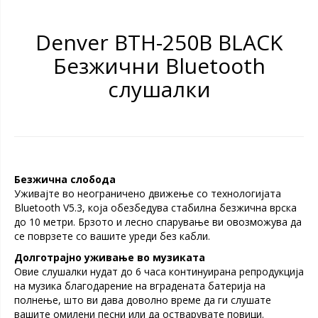
Denver BTH-250B BLACK
Безжични Bluetooth
слушалки
Безжична слобода
Уживајте во неограничено движење со технологијата
Bluetooth V5.3, која обезбедува стабилна безжична врска
до 10 метри. Брзото и лесно спарување ви овозможува да
се поврзете со вашите уреди без кабли.
Долготрајно уживање во музиката
Овие слушалки нудат до 6 часа континуирана репродукција
на музика благодарение на вградената батерија на
полнење, што ви дава доволно време да ги слушате
вашите омилени песни или да остварувате повици.