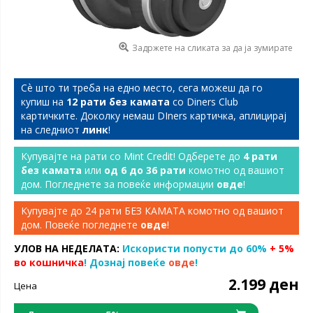
Задржете на сликата за да ја зумирате
Сѐ што ти треба на едно место, сега можеш да го
купиш на
12 рати без камата
со Diners Club
картичките. Доколку немаш DIners картичка, аплицирај
на следниот
линк
!
Купувајте на рати со Mint Credit! Одберете до
4 рати
без камата
или
од 6 до 36 рати
комотно од вашиот
дом. Погледнете за повеќе информации
овде
!
Купувајте до 24 рати БЕЗ КАМАТА комотно од вашиот
дом. Повеќе погледнете
овде
!
УЛОВ НА НЕДЕЛАТА:
Искористи попусти до 60%
+ 5%
во кошничка
! Дознај повеќе
овде
!
2.199 ден
Цена