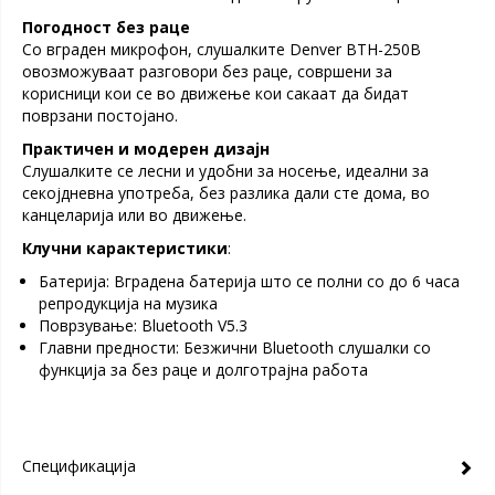
Погодност без раце
Со вграден микрофон, слушалките Denver BTH-250B
овозможуваат разговори без раце, совршени за
корисници кои се во движење кои сакаат да бидат
поврзани постојано.
Практичен и модерен дизајн
Слушалките се лесни и удобни за носење, идеални за
секојдневна употреба, без разлика дали сте дома, во
канцеларија или во движење.
Клучни карактеристики
:
Батерија: Вградена батерија што се полни со до 6 часа
репродукција на музика
Поврзување: Bluetooth V5.3
Главни предности: Безжични Bluetooth слушалки со
функција за без раце и долготрајна работа
Спецификација