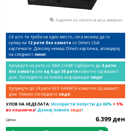
Задржете на сликата за да ја зумирате
Сѐ што ти треба на едно место, сега можеш да го
купиш на
12 рати без камата
со Diners Club
картичките. Доколку немаш DIners картичка, аплицирај
на следниот
линк
!
Купувајте на рати со Mint Credit! Одберете до
4 рати
без камата
или
од 6 до 36 рати
комотно од вашиот
дом. Погледнете за повеќе информации
овде
!
Купувајте до 24 рати БЕЗ КАМАТА комотно од вашиот
дом. Повеќе погледнете
овде
!
УЛОВ НА НЕДЕЛАТА:
Искористи попусти до 60%
+ 5%
во кошничка
! Дознај повеќе
овде
!
6.399 ден
Цена