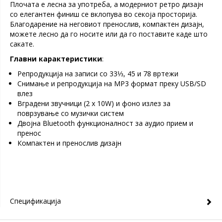
Плочата е лесна за употреба, а модерниот ретро дизајн
со елегантен финиш се вклопува во секоја просторија.
Благодарение на неговиот пренослив, компактен дизајн,
можете лесно да го носите или да го поставите каде што
сакате.
Главни карактеристики
:
Репродукција на записи со 33⅓, 45 и 78 вртежи
Снимање и репродукција на MP3 формат преку USB/SD
влез
Вградени звучници (2 x 10W) ​​и фоно излез за
поврзување со музички систем
Двојна Bluetooth функционалност за аудио прием и
пренос
Компактен и пренослив дизајн
Спецификација